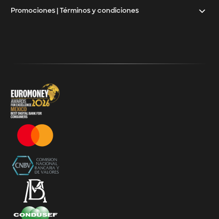
Promociones | Términos y condiciones
Klar
Términos y Condiciones - 20% Cashback Activation
Términos y Condiciones - KlarFest
Términos y Condiciones - SplitK Tarjeta de Crédito No
Garantizada
Términos y Condiciones – Acceso a Klar Plus sin costo
Términos y Condiciones – 20% Cashback en
supermercados participantes
Términos y Condiciones Juegos de Mexico 2026
Términos y Condiciones - Amazon Prime Day 2026
Términos y Condiciones – Diferimiento de Compras
con 0% de Interés Desde App
Términos y Condiciones de Beneficios Uber Card
Powered by Klar
Klarfest - Mayo 2026
Klarfest - Día de las Madres 2026
Compra Mínima Klar Plus - SplitK 0% - Cashback
Starbucks 50% - Cashback 20% Décima Compra