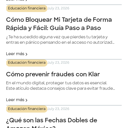
Educación financiera
July 23, 2026
Cómo Bloquear Mi Tarjeta de Forma
Rápida y Fácil: Guía Paso a Paso
¿Te ha sucedido alguna vez que pierdes tu tarjeta y
entras en pánico pensando en el acceso no autorizado
a tus fondos? No te preocupes, estamos aquí para
ayudarte. En este artículo, te ofrecemos una guía paso
Leer más
a paso sobre cómo bloquear tu tarjeta de forma rápida
Educación financiera
July 23, 2026
y sencilla.
Cómo prevenir fraudes con Klar
En el mundo digital, proteger tus datos es esencial.
Este atículo destaca consejos clave para evitar fraudes
con Klar, desde verificar la autenticidad del sitio web
hasta usar tarjetas digitales de un solo uso. Se enfatiza
Leer más
la importancia de no compartir información
Educación financiera
July 23, 2026
confidencial, verificar comunicaciones y evitar enlaces
sospechosos. ¡Tu seguridad es nuestra prioridad!
¿Qué son las Fechas Dobles de