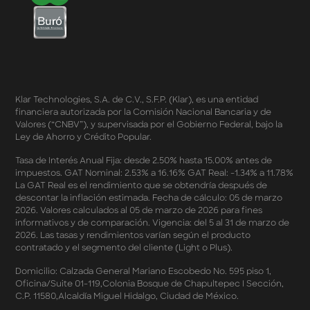
Términos y Condiciones - Cashback Primera Compra
en Apple Pay
Términos y Condiciones - Mastercard te lleva a la
Champions 2026
Términos y Condiciones - Cashback Amazon Spring
Sales 2026
Términos y Condiciones - Double Dates 2026 Amazon
Klar Technologies, S.A. de C.V., S.F.P. (Klar), es una entidad
Términos y Condiciones – Fechas Dobles “3 de 3” 2026
financiera autorizada por la Comisión Nacional Bancaria y de
Mercado Libre
Valores (“CNBV”), y supervisada por el Gobierno Federal, bajo la
Términos y Condiciones - Reducción Tasa de Interés en
Ley de Ahorro y Crédito Popular.
SplitK
Términos y Condiciones - Apartados - Tasas
Tasa de Interés Anual Fija: desde 2.50% hasta 15.00% antes de
impuestos. GAT Nominal: 2.53% a 16.16% GAT Real: -1.34% a 11.78%
Preferentes Febrero 2026
La GAT Real es el rendimiento que se obtendría después de
Términos y Condiciones - Programa de Cashback
descontar la inflación estimada. Fecha de cálculo: 05 de marzo
AWIN
2026. Valores calculados al 05 de marzo de 2026 para fines
Pago de Servicios a MSI – Supermercados Enero -
informativos y de comparación. Vigencia: del 5 al 31 de marzo de
Marzo 2026
2026. Las tasas y rendimientos varían según el producto
Términos y Condiciones - Meses Sin Intereses y SplitK
contratado y el segmento del cliente (Light o Plus).
Términos y Condiciones Aplicables al Programa
Domicilio: Calzada General Mariano Escobedo No. 595 piso 1,
Cashback
Oficina/Suite 01-119,Colonia Bosque de Chapultepec I Sección,
Términos y Condiciones Aplicables a la Tarjeta de
C.P. 11580,Alcaldía Miguel Hidalgo, Ciudad de México.
Crédito Platino