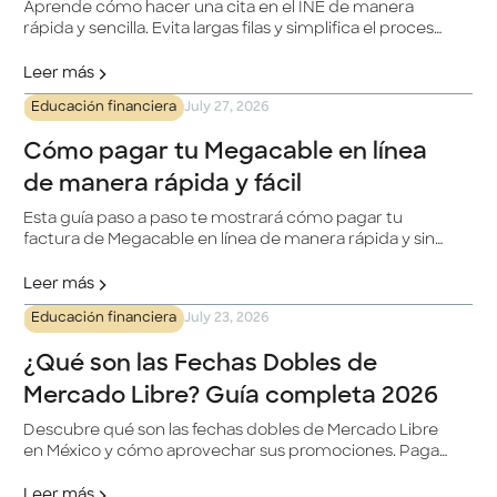
Aprende cómo hacer una cita en el INE de manera
rápida y sencilla. Evita largas filas y simplifica el proceso
para actualizar tu INE.
Leer más
Educación financiera
July 27, 2026
Cómo pagar tu Megacable en línea
de manera rápida y fácil
Esta guía paso a paso te mostrará cómo pagar tu
factura de Megacable en línea de manera rápida y sin
complicaciones. Megacable es una destacada
compañía de telecomunicaciones en México, y con la
Leer más
plataforma en línea, podrás gestionar tus pagos de
Educación financiera
July 23, 2026
manera eficiente desde tu hogar.
¿Qué son las Fechas Dobles de
Mercado Libre? Guía completa 2026
Descubre qué son las fechas dobles de Mercado Libre
en México y cómo aprovechar sus promociones. Paga
con tu tarjeta Klar a meses sin intereses y obtén un
beneficio adicional.
Leer más