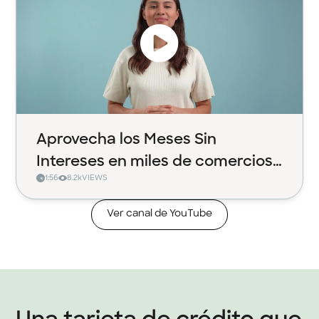
Aprovecha los Meses Sin
Intereses en miles de comercios
1:56
8.2k
VIEWS
con Klar
Ver canal de YouTube