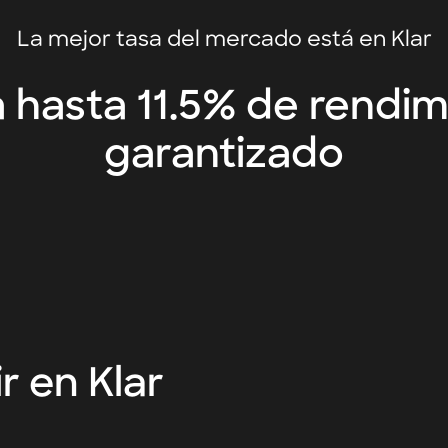
 varios años.
 flexibilidad, aún ofrecen tasas
La mejor tasa del mercado está en Klar
ro tradicionales.
cen tasas de interés más atractivas
 al inversor por el compromiso de no
 hasta 11.5% de rendim
ides retirar tu dinero antes de que
garantizado
s penalizaciones o pierdas parte de los
r en Klar