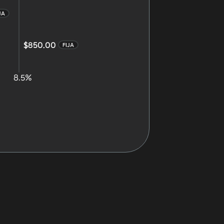
JA
$850.00
FIJA
8.5%