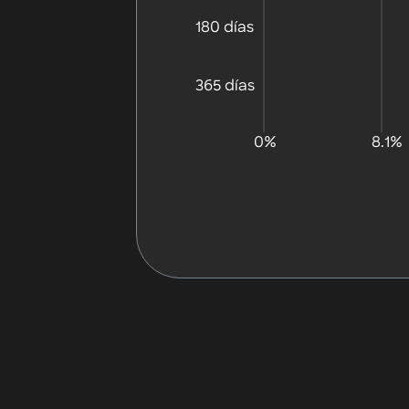
180 días
365 días
0%
8.1%