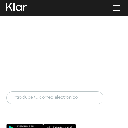
La Cuenta que hace
crecer tu dinero día a
día
Cero letras chiquitas. Cero comisiones
escondidas. Cero excusas para no empezar.