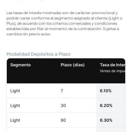
Las tasas de interés mostradas son de carácter promocional y
podrán variar conforme al segmento asignado al cliente (Light o
Plus), de acuerdo con los criterios comerciales y condiciones
establecidas por Klar al momento de la contratación. Sujetas a
cambios sin previo aviso.
Modalidad Depósitos a Plazo
Segmento
Plazo (días)
Tasa de Interés 
(Antes de impuesto
Light
7
6.10%
Light
30
6.20%
Light
90
6.30%