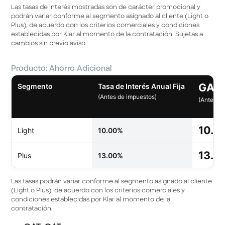
Las tasas de interés mostradas son de carácter promocional y
podrán variar conforme al segmento asignado al cliente (Light o
Plus), de acuerdo con los criterios comerciales y condiciones
establecidas por Klar al momento de la contratación. Sujetas a
cambios sin previo aviso
Producto: Ahorro Adicional
GAT 
Segmento
Tasa de Interés Anual Fija
(Antes de impuestos)
(Antes d
10.4
Light
10.00%
13.8
Plus
13.00%
Las tasas podrán variar conforme al segmento asignado al cliente
(Light o Plus), de acuerdo con los criterios comerciales y
condiciones establecidas por Klar al momento de la
contratación.