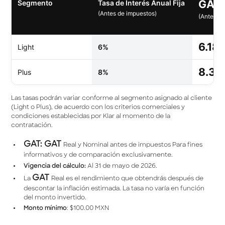
GAT 
Segmento
Tasa de Interés Anual Fija
(Antes de impuestos)
(Antes d
6.18
Light
6%
8.32
Plus
8%
Las tasas podrán variar conforme al segmento asignado al cliente
(Light o Plus), de acuerdo con los criterios comerciales y
condiciones establecidas por Klar al momento de la
contratación.
GAT: GAT
Real y Nominal antes de impuestos Para fines
informativos y de comparación exclusivamente.
Vigencia del cálculo:
Al 31 de mayo de 2026.
GAT
La
Real es el rendimiento que obtendrás después de
descontar la inﬂación estimada. La tasa no varía en función
del monto invertido.
Monto mínimo
: $100.00 MXN