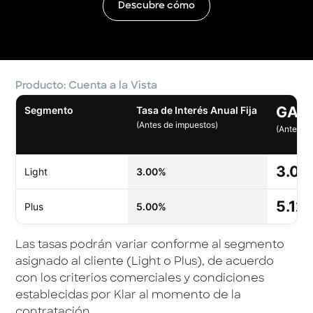
Descubre cómo
Producto: Cuenta a la Vista
GAT 
Segmento
Tasa de Interés Anual Fija
(Antes de impuestos)
(Antes d
3.0
Light
3.00%
5.12
Plus
5.00%
Las tasas podrán variar conforme al segmento
asignado al cliente (Light o Plus), de acuerdo
con los criterios comerciales y condiciones
establecidas por Klar al momento de la
contratación.