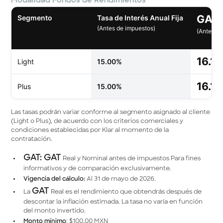
Modalidad Fondos de Rendimientos
GAT 
Segmento
Tasa de Interés Anual Fija
(Antes de impuestos)
(Antes d
16.1
Light
15.00%
16.1
Plus
15.00%
Las tasas podrán variar conforme al segmento asignado al cliente
(Light o Plus), de acuerdo con los criterios comerciales y
condiciones establecidas por Klar al momento de la
contratación.
GAT: GAT
Real y Nominal antes de impuestos Para fines
informativos y de comparación exclusivamente.
Vigencia del cálculo:
Al 31 de mayo de 2026.
GAT
La
Real es el rendimiento que obtendrás después de
descontar la inﬂación estimada. La tasa no varía en función
del monto invertido.
Monto mínimo
: $100.00 MXN