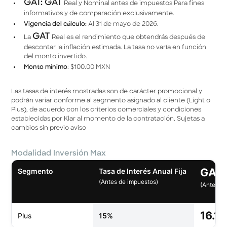
GAT: GAT
Real y Nominal antes de impuestos Para fines
informativos y de comparación exclusivamente.
Vigencia del cálculo:
Al 31 de mayo de 2026.
GAT
La
Real es el rendimiento que obtendrás después de
descontar la inﬂación estimada. La tasa no varía en función
del monto invertido.
Monto mínimo
: $100.00 MXN
Las tasas de interés mostradas son de carácter promocional y
podrán variar conforme al segmento asignado al cliente (Light o
Plus), de acuerdo con los criterios comerciales y condiciones
establecidas por Klar al momento de la contratación. Sujetas a
cambios sin previo aviso
Modalidad Inversión Max
GAT 
Segmento
Tasa de Interés Anual Fija
(Antes de impuestos)
(Antes d
16.1
Plus
15%