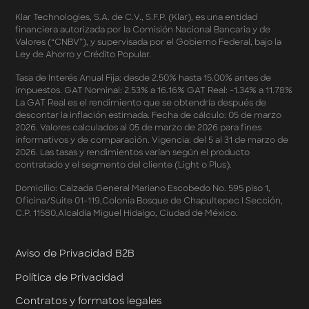
Términos y Condiciones - Double Dates 2026 Amazon
Klar Technologies, S.A. de C.V., S.F.P. (Klar), es una entidad
Términos y Condiciones – Fechas Dobles “3 de 3” 2026
financiera autorizada por la Comisión Nacional Bancaria y de
Mercado Libre
Valores (“CNBV”), y supervisada por el Gobierno Federal, bajo la
Términos y Condiciones - Reducción Tasa de Interés en
Ley de Ahorro y Crédito Popular.
SplitK
Términos y Condiciones - Apartados - Tasas
Tasa de Interés Anual Fija: desde 2.50% hasta 15.00% antes de
impuestos. GAT Nominal: 2.53% a 16.16% GAT Real: -1.34% a 11.78%
Preferentes Febrero 2026
La GAT Real es el rendimiento que se obtendría después de
Términos y Condiciones - Programa de Cashback
descontar la inflación estimada. Fecha de cálculo: 05 de marzo
AWIN
2026. Valores calculados al 05 de marzo de 2026 para fines
Pago de Servicios a MSI – Supermercados Enero -
informativos y de comparación. Vigencia: del 5 al 31 de marzo de
Marzo 2026
2026. Las tasas y rendimientos varían según el producto
Términos y Condiciones - Meses Sin Intereses y SplitK
contratado y el segmento del cliente (Light o Plus).
Términos y Condiciones Aplicables al Programa
Domicilio: Calzada General Mariano Escobedo No. 595 piso 1,
Cashback
Oficina/Suite 01-119,Colonia Bosque de Chapultepec I Sección,
Términos y Condiciones Aplicables a la Tarjeta de
C.P. 11580,Alcaldía Miguel Hidalgo, Ciudad de México.
Crédito Platino
Términos y Condiciones de las Tasas Preferentes de tus
Apartados
Aviso de Privacidad B2B
Términos y Condiciones de las Promociones
Política de Privacidad
Mastercard
Términos y Condiciones de Klar Plus
Contratos y formatos legales