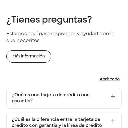
¿Tienes preguntas?
Estamos aquí para responder y ayudarte en lo
que necesites.
Más información
Abrir todo
¿Qué es una tarjeta de crédito con
garantía?
Una tarjeta de crédito con garantía es la
mejor oportunidad que te podemos brindar
¿Cuál es la diferencia entre la tarjeta de
si no cuentas con un historial crediticio o
crédito con garantía y la línea de crédito