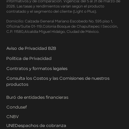
informativos y de comparación. Vigencia: del 5 al 31 de marzo de
Marzo 2026
2026. Las tasas y rendimientos varían según el producto
Términos y Condiciones - Meses Sin Intereses y SplitK
contratado y el segmento del cliente (Light o Plus).
Términos y Condiciones Aplicables al Programa
Domicilio: Calzada General Mariano Escobedo No. 595 piso 1,
Cashback
Oficina/Suite 01-119,Colonia Bosque de Chapultepec I Sección,
Términos y Condiciones Aplicables a la Tarjeta de
C.P. 11580,Alcaldía Miguel Hidalgo, Ciudad de México.
Crédito Platino
Términos y Condiciones de las Tasas Preferentes de tus
Apartados
Aviso de Privacidad B2B
Términos y Condiciones de las Promociones
Política de Privacidad
Mastercard
Términos y Condiciones de Klar Plus
Contratos y formatos legales
Klar Empresarial
Términos y Condiciones - Rendimiento Preferencial en
Consulta los Costos y las Comisiones de nuestros
Cuentas Empresariales
productos
Términos y Condiciones de Cashback Klar Empresarial
Términos y Condiciones de Promociones de Klar
Buró de entidades financieras
Empresarial
Condusef
Términos y Condiciones de Promociones de Klar
Empresarial por Designación
CNBV
UNE
Despachos de cobranza