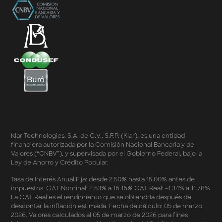
Términos y Condiciones de Beneficios Uber Card
Powered by Klar
Klarfest - Mayo 2026
Klarfest - Día de las Madres 2026
Compra Mínima Klar Plus - SplitK 0% - Cashback
Starbucks 50% - Cashback 20% Décima Compra
Términos y Condiciones - Cashback Primera Compra
en Apple Pay
Términos y Condiciones - Mastercard te lleva a la
Champions 2026
Términos y Condiciones - Cashback Amazon Spring
Sales 2026
Términos y Condiciones - Double Dates 2026 Amazon
Klar Technologies, S.A. de C.V., S.F.P. (Klar), es una entidad
Términos y Condiciones – Fechas Dobles “3 de 3” 2026
financiera autorizada por la Comisión Nacional Bancaria y de
Mercado Libre
Valores (“CNBV”), y supervisada por el Gobierno Federal, bajo la
Términos y Condiciones - Reducción Tasa de Interés en
Ley de Ahorro y Crédito Popular.
SplitK
Términos y Condiciones - Apartados - Tasas
Tasa de Interés Anual Fija: desde 2.50% hasta 15.00% antes de
impuestos. GAT Nominal: 2.53% a 16.16% GAT Real: -1.34% a 11.78%
Preferentes Febrero 2026
La GAT Real es el rendimiento que se obtendría después de
Términos y Condiciones - Programa de Cashback
descontar la inflación estimada. Fecha de cálculo: 05 de marzo
AWIN
2026. Valores calculados al 05 de marzo de 2026 para fines
Pago de Servicios a MSI – Supermercados Enero -