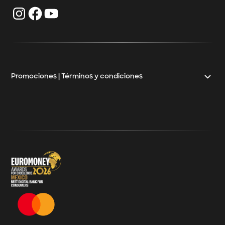
Inversiones empresariales
Klar Empresarial CAT
Préstamos para negocios
Crédito para mayoristas
Crédito Pyme
Promociones | Términos y condiciones
Klar
Términos y Condiciones - 20% Cashback Activation
Términos y Condiciones - KlarFest
Términos y Condiciones - SplitK Tarjeta de Crédito No
Garantizada
Términos y Condiciones – Acceso a Klar Plus sin costo
Términos y Condiciones – 20% Cashback en
supermercados participantes
Términos y Condiciones Juegos de Mexico 2026
Términos y Condiciones - Amazon Prime Day 2026
Términos y Condiciones – Diferimiento de Compras
con 0% de Interés Desde App