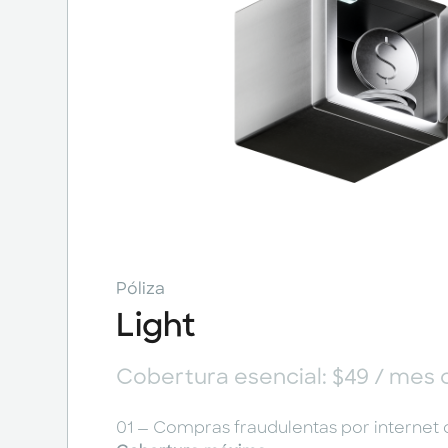
Póliza
Light
Cobertura esencial: $49 / mes c
01 — Compras fraudulentas por internet 