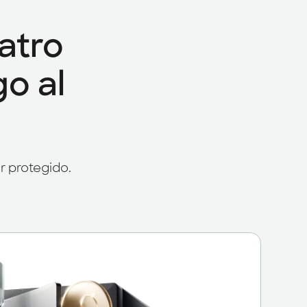
atro
go al
r protegido.