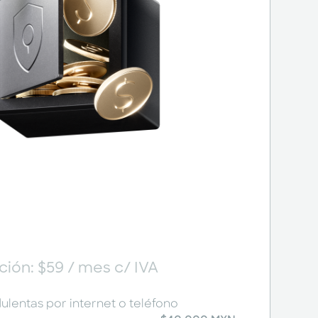
ión: $59 / mes c/ IVA
lentas por internet o teléfono