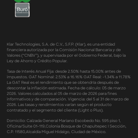
Términos y Condiciones - Cashback Primera Compra
en Apple Pay
Términos y Condiciones - Mastercard te lleva a la
Champions 2026
Términos y Condiciones - Cashback Amazon Spring
Sales 2026
Términos y Condiciones - Double Dates 2026 Amazon
Klar Technologies, S.A. de C.V., S.F.P. (Klar), es una entidad
Términos y Condiciones – Fechas Dobles “3 de 3” 2026
financiera autorizada por la Comisión Nacional Bancaria y de
Mercado Libre
Valores (“CNBV”), y supervisada por el Gobierno Federal, bajo la
Términos y Condiciones - Reducción Tasa de Interés en
Ley de Ahorro y Crédito Popular.
SplitK
Términos y Condiciones - Apartados - Tasas
Tasa de Interés Anual Fija: desde 2.50% hasta 15.00% antes de
impuestos. GAT Nominal: 2.53% a 16.16% GAT Real: -1.34% a 11.78%
Preferentes Febrero 2026
La GAT Real es el rendimiento que se obtendría después de
Términos y Condiciones - Programa de Cashback
descontar la inflación estimada. Fecha de cálculo: 05 de marzo
AWIN
2026. Valores calculados al 05 de marzo de 2026 para fines
Pago de Servicios a MSI – Supermercados Enero -
informativos y de comparación. Vigencia: del 5 al 31 de marzo de
Marzo 2026
2026. Las tasas y rendimientos varían según el producto
Términos y Condiciones - Meses Sin Intereses y SplitK
contratado y el segmento del cliente (Light o Plus).
Términos y Condiciones Aplicables al Programa
Domicilio: Calzada General Mariano Escobedo No. 595 piso 1,
Cashback
Oficina/Suite 01-119,Colonia Bosque de Chapultepec I Sección,
Términos y Condiciones Aplicables a la Tarjeta de
C.P. 11580,Alcaldía Miguel Hidalgo, Ciudad de México.
Crédito Platino