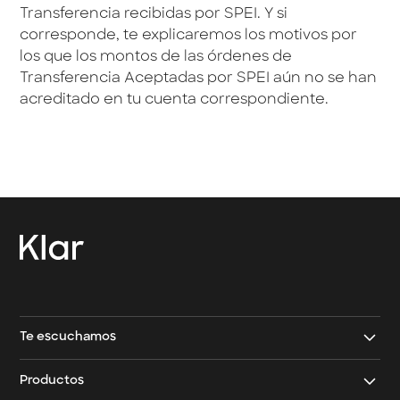
Transferencia recibidas por SPEI. Y si
corresponde, te explicaremos los motivos por
los que los montos de las órdenes de
Transferencia Aceptadas por SPEI aún no se han
acreditado en tu cuenta correspondiente.
→
Contacto Klar
→
Contacto Klar Empresarial
Te escuchamos
Contáctanos
Productos