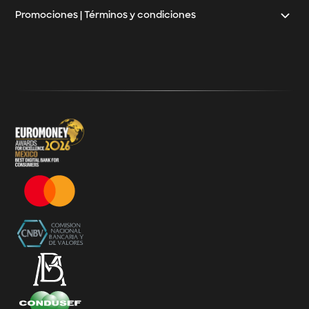
Promociones | Términos y condiciones
Klar
Términos y Condiciones - 20% Cashback Activation
Términos y Condiciones - KlarFest
Términos y Condiciones - SplitK Tarjeta de Crédito No
Garantizada
Términos y Condiciones – Acceso a Klar Plus sin costo
Términos y Condiciones – 20% Cashback en
supermercados participantes
Términos y Condiciones Juegos de Mexico 2026
Términos y Condiciones - Amazon Prime Day 2026
Términos y Condiciones – Diferimiento de Compras
con 0% de Interés Desde App
Términos y Condiciones de Beneficios Uber Card
Powered by Klar
Klarfest - Mayo 2026
Klarfest - Día de las Madres 2026
Compra Mínima Klar Plus - SplitK 0% - Cashback
Starbucks 50% - Cashback 20% Décima Compra