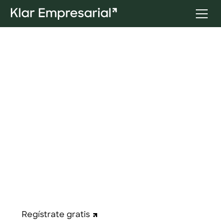
Cuenta Empresarial: sin
comisiones y 100%
digital
Te acompañamos desde el día uno.
Abre tu cuenta con rendimiento real. Olvídate
de los largos trámites bancarios y gestiona todo
desde una plataforma simple y segura.
Regístrate gratis
Contáctanos