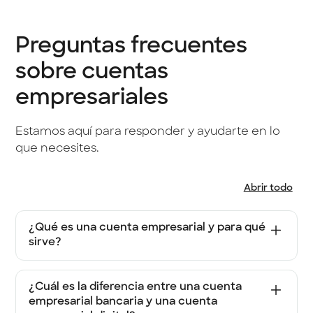
Preguntas frecuentes
sobre cuentas
empresariales
Estamos aquí para responder y ayudarte en lo
que necesites.
Abrir todo
¿Qué es una cuenta empresarial y para qué
sirve?
Una cuenta empresarial es una cuenta
bancaria diseñada para gestionar los
¿Cuál es la diferencia entre una cuenta
ingresos y gastos de un negocio, separando
empresarial bancaria y una cuenta