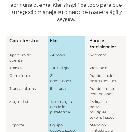
abrir una cuenta. Klar simplifica todo para que
tu negocio maneje su dinero de manera ágil y
segura.
Característica
Klar
Bancos
tradicionales
Apertura de
24 horas
Semanas
cuenta
Trámite
100% digital
Presencial
Comisiones
Sin
Pueden incluir
comisiones
costos ocultos
Transacciones
Ilimitadas
Pueden tener
restricciones
Seguridad
Token digital
Obligan a
desde la
portar
plataforma
múltiples
tokens físicos
Soporte
Equipo
Atención
especializado
limitada para