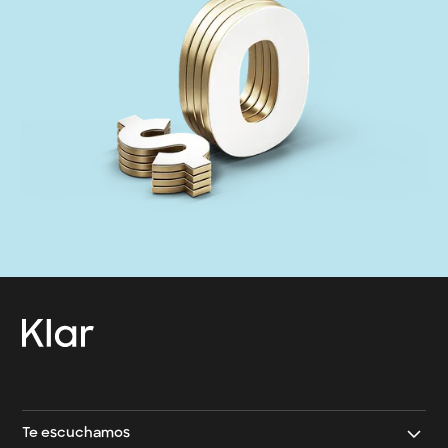
→
Contacto Klar
→
Contacto Klar Empresarial
Te escuchamos