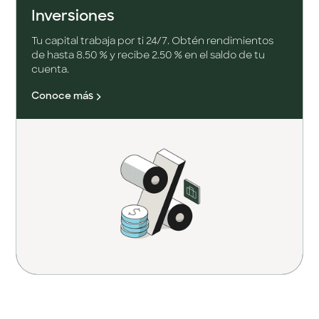
Inversiones
Tu capital trabaja por ti 24/7. Obtén rendimientos
de hasta 8.50 % y recibe 2.50 % en el saldo de tu
cuenta.
Conoce más