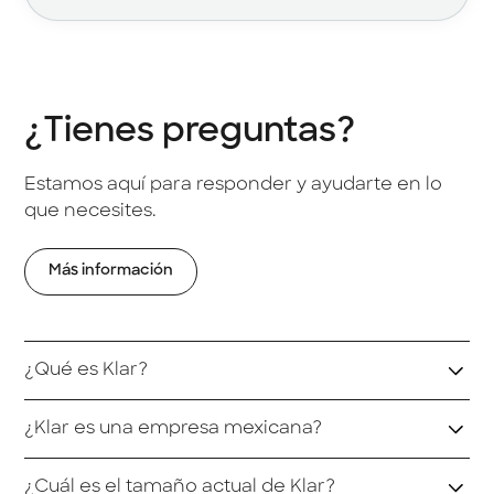
¿Tienes preguntas?
Estamos aquí para responder y ayudarte en lo
que necesites.
Más información
¿Qué es Klar?
Klar es una plataforma de servicios financieros
¿Klar es una empresa mexicana?
100% digital, fundada en México en 2019. Nació
con la misión de construir una alternativa
Sí. Klar fue creada, operada y escalada desde
¿Cuál es el tamaño actual de Klar?
eficiente, transparente y accesible para millones