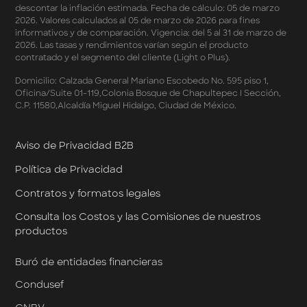
Términos y Condiciones - Programa de Cashback
descontar la inflación estimada. Fecha de cálculo: 05 de marzo
AWIN
2026. Valores calculados al 05 de marzo de 2026 para fines
Pago de Servicios a MSI – Supermercados Enero -
informativos y de comparación. Vigencia: del 5 al 31 de marzo de
Marzo 2026
2026. Las tasas y rendimientos varían según el producto
Términos y Condiciones - Meses Sin Intereses y SplitK
contratado y el segmento del cliente (Light o Plus).
Términos y Condiciones Aplicables al Programa
Domicilio: Calzada General Mariano Escobedo No. 595 piso 1,
Cashback
Oficina/Suite 01-119,Colonia Bosque de Chapultepec I Sección,
Términos y Condiciones Aplicables a la Tarjeta de
C.P. 11580,Alcaldía Miguel Hidalgo, Ciudad de México.
Crédito Platino
Términos y Condiciones de las Tasas Preferentes de tus
Apartados
Aviso de Privacidad B2B
Términos y Condiciones de las Promociones
Política de Privacidad
Mastercard
Términos y Condiciones de Klar Plus
Contratos y formatos legales
Klar Empresarial
Términos y Condiciones - Rendimiento Preferencial en
Consulta los Costos y las Comisiones de nuestros
Cuentas Empresariales
productos
Términos y Condiciones de Cashback Klar Empresarial
Términos y Condiciones de Promociones de Klar
Buró de entidades financieras
Empresarial
Condusef
Términos y Condiciones de Promociones de Klar
Empresarial por Designación