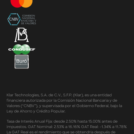
Términos y Condiciones – Diferimiento de Compras
con 0% de Interés Desde App
Términos y Condiciones de Beneficios Uber Card
Powered by Klar
Klarfest - Mayo 2026
Klarfest - Día de las Madres 2026
Compra Mínima Klar Plus - SplitK 0% - Cashback
Starbucks 50% - Cashback 20% Décima Compra
Términos y Condiciones - Cashback Primera Compra
en Apple Pay
Términos y Condiciones - Mastercard te lleva a la
Champions 2026
Términos y Condiciones - Cashback Amazon Spring
Sales 2026
Términos y Condiciones - Double Dates 2026 Amazon
Klar Technologies, S.A. de C.V., S.F.P. (Klar), es una entidad
Términos y Condiciones – Fechas Dobles “3 de 3” 2026
financiera autorizada por la Comisión Nacional Bancaria y de
Mercado Libre
Valores (“CNBV”), y supervisada por el Gobierno Federal, bajo la
Términos y Condiciones - Reducción Tasa de Interés en
Ley de Ahorro y Crédito Popular.
SplitK
Términos y Condiciones - Apartados - Tasas
Tasa de Interés Anual Fija: desde 2.50% hasta 15.00% antes de
impuestos. GAT Nominal: 2.53% a 16.16% GAT Real: -1.34% a 11.78%
Preferentes Febrero 2026
La GAT Real es el rendimiento que se obtendría después de