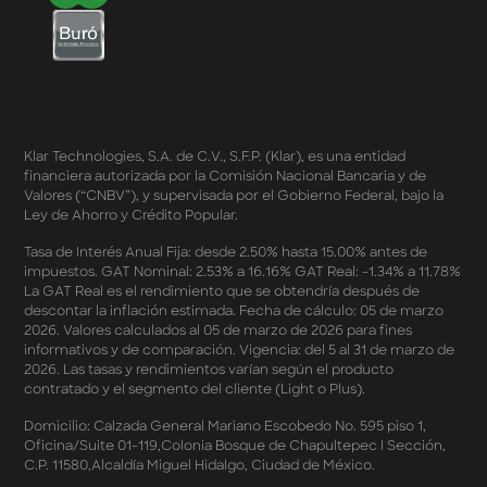
Términos y Condiciones - Cashback Primera Compra
en Apple Pay
Términos y Condiciones - Mastercard te lleva a la
Champions 2026
Términos y Condiciones - Cashback Amazon Spring
Sales 2026
Términos y Condiciones - Double Dates 2026 Amazon
Klar Technologies, S.A. de C.V., S.F.P. (Klar), es una entidad
Términos y Condiciones – Fechas Dobles “3 de 3” 2026
financiera autorizada por la Comisión Nacional Bancaria y de
Mercado Libre
Valores (“CNBV”), y supervisada por el Gobierno Federal, bajo la
Términos y Condiciones - Reducción Tasa de Interés en
Ley de Ahorro y Crédito Popular.
SplitK
Términos y Condiciones - Apartados - Tasas
Tasa de Interés Anual Fija: desde 2.50% hasta 15.00% antes de
impuestos. GAT Nominal: 2.53% a 16.16% GAT Real: -1.34% a 11.78%
Preferentes Febrero 2026
La GAT Real es el rendimiento que se obtendría después de
Términos y Condiciones - Programa de Cashback
descontar la inflación estimada. Fecha de cálculo: 05 de marzo
AWIN
2026. Valores calculados al 05 de marzo de 2026 para fines
Pago de Servicios a MSI – Supermercados Enero -
informativos y de comparación. Vigencia: del 5 al 31 de marzo de
Marzo 2026
2026. Las tasas y rendimientos varían según el producto
Términos y Condiciones - Meses Sin Intereses y SplitK
contratado y el segmento del cliente (Light o Plus).
Términos y Condiciones Aplicables al Programa
Domicilio: Calzada General Mariano Escobedo No. 595 piso 1,
Cashback
Oficina/Suite 01-119,Colonia Bosque de Chapultepec I Sección,
Términos y Condiciones Aplicables a la Tarjeta de
C.P. 11580,Alcaldía Miguel Hidalgo, Ciudad de México.
Crédito Platino