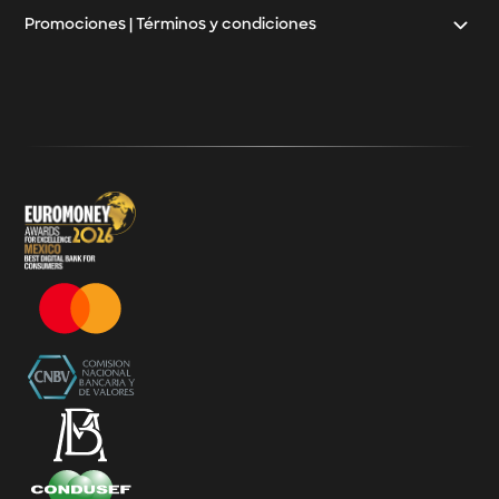
Promociones | Términos y condiciones
Klar
Términos y Condiciones - 20% Cashback Activation
Términos y Condiciones - KlarFest
Términos y Condiciones - SplitK Tarjeta de Crédito No
Garantizada
Términos y Condiciones – Acceso a Klar Plus sin costo
Términos y Condiciones – 20% Cashback en
supermercados participantes
Términos y Condiciones Juegos de Mexico 2026
Términos y Condiciones - Amazon Prime Day 2026
Términos y Condiciones – Diferimiento de Compras
con 0% de Interés Desde App
Términos y Condiciones de Beneficios Uber Card
Powered by Klar
Klarfest - Mayo 2026
Klarfest - Día de las Madres 2026
Compra Mínima Klar Plus - SplitK 0% - Cashback
Starbucks 50% - Cashback 20% Décima Compra