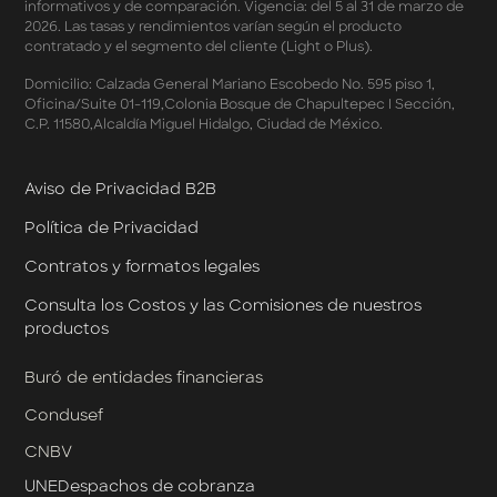
Pago de Servicios a MSI – Supermercados Enero -
informativos y de comparación. Vigencia: del 5 al 31 de marzo de
Marzo 2026
2026. Las tasas y rendimientos varían según el producto
Términos y Condiciones - Meses Sin Intereses y SplitK
contratado y el segmento del cliente (Light o Plus).
Términos y Condiciones Aplicables al Programa
Domicilio: Calzada General Mariano Escobedo No. 595 piso 1,
Cashback
Oficina/Suite 01-119,Colonia Bosque de Chapultepec I Sección,
Términos y Condiciones Aplicables a la Tarjeta de
C.P. 11580,Alcaldía Miguel Hidalgo, Ciudad de México.
Crédito Platino
Términos y Condiciones de las Tasas Preferentes de tus
Apartados
Aviso de Privacidad B2B
Términos y Condiciones de las Promociones
Política de Privacidad
Mastercard
Términos y Condiciones de Klar Plus
Contratos y formatos legales
Klar Empresarial
Términos y Condiciones - Rendimiento Preferencial en
Consulta los Costos y las Comisiones de nuestros
Cuentas Empresariales
productos
Términos y Condiciones de Cashback Klar Empresarial
Términos y Condiciones de Promociones de Klar
Buró de entidades financieras
Empresarial
Condusef
Términos y Condiciones de Promociones de Klar
Empresarial por Designación
CNBV
UNE
Despachos de cobranza