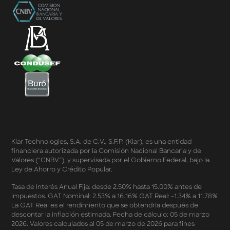
Términos y Condiciones de Beneficios Uber Card
Powered by Klar
Klarfest - Mayo 2026
Klarfest - Día de las Madres 2026
Compra Mínima Klar Plus - SplitK 0% - Cashback
Starbucks 50% - Cashback 20% Décima Compra
Términos y Condiciones - Cashback Primera Compra
en Apple Pay
Términos y Condiciones - Mastercard te lleva a la
Champions 2026
Términos y Condiciones - Cashback Amazon Spring
Sales 2026
Términos y Condiciones - Double Dates 2026 Amazon
Klar Technologies, S.A. de C.V., S.F.P. (Klar), es una entidad
Términos y Condiciones – Fechas Dobles “3 de 3” 2026
financiera autorizada por la Comisión Nacional Bancaria y de
Mercado Libre
Valores (“CNBV”), y supervisada por el Gobierno Federal, bajo la
Términos y Condiciones - Reducción Tasa de Interés en
Ley de Ahorro y Crédito Popular.
SplitK
Términos y Condiciones - Apartados - Tasas
Tasa de Interés Anual Fija: desde 2.50% hasta 15.00% antes de
impuestos. GAT Nominal: 2.53% a 16.16% GAT Real: -1.34% a 11.78%
Preferentes Febrero 2026
La GAT Real es el rendimiento que se obtendría después de
Términos y Condiciones - Programa de Cashback
descontar la inflación estimada. Fecha de cálculo: 05 de marzo
AWIN
2026. Valores calculados al 05 de marzo de 2026 para fines