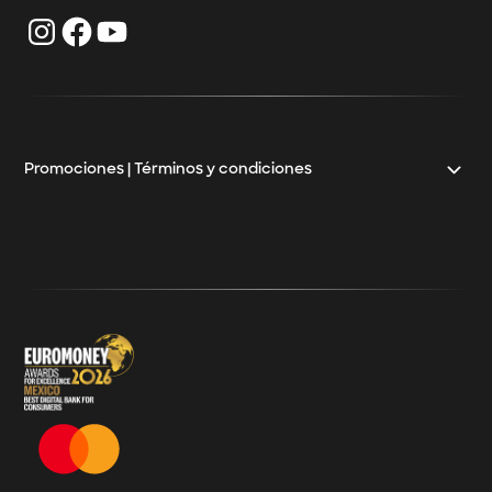
Inversiones empresariales
Klar Empresarial CAT
Préstamos para negocios
Crédito para mayoristas
Crédito Pyme
Promociones | Términos y condiciones
Klar
Términos y Condiciones - 20% Cashback Activation
Términos y Condiciones - KlarFest
Términos y Condiciones - SplitK Tarjeta de Crédito No
Garantizada
Términos y Condiciones – Acceso a Klar Plus sin costo
Términos y Condiciones – 20% Cashback en
supermercados participantes
Términos y Condiciones Juegos de Mexico 2026
Términos y Condiciones - Amazon Prime Day 2026
Términos y Condiciones – Diferimiento de Compras
con 0% de Interés Desde App