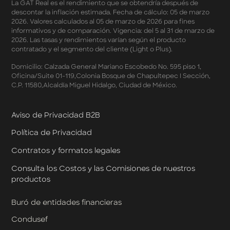
La GAT Real es el rendimiento que se obtendría después de
Términos y Condiciones - Programa de Cashback
descontar la inflación estimada. Fecha de cálculo: 05 de marzo
AWIN
2026. Valores calculados al 05 de marzo de 2026 para fines
Pago de Servicios a MSI – Supermercados Enero -
informativos y de comparación. Vigencia: del 5 al 31 de marzo de
Marzo 2026
2026. Las tasas y rendimientos varían según el producto
Términos y Condiciones - Meses Sin Intereses y SplitK
contratado y el segmento del cliente (Light o Plus).
Términos y Condiciones Aplicables al Programa
Domicilio: Calzada General Mariano Escobedo No. 595 piso 1,
Cashback
Oficina/Suite 01-119,Colonia Bosque de Chapultepec I Sección,
Términos y Condiciones Aplicables a la Tarjeta de
C.P. 11580,Alcaldía Miguel Hidalgo, Ciudad de México.
Crédito Platino
Términos y Condiciones de las Tasas Preferentes de tus
Apartados
Aviso de Privacidad B2B
Términos y Condiciones de las Promociones
Política de Privacidad
Mastercard
Términos y Condiciones de Klar Plus
Contratos y formatos legales
Klar Empresarial
Términos y Condiciones - Rendimiento Preferencial en
Consulta los Costos y las Comisiones de nuestros
Cuentas Empresariales
productos
Términos y Condiciones de Cashback Klar Empresarial
Términos y Condiciones de Promociones de Klar
Buró de entidades financieras
Empresarial
Condusef
Términos y Condiciones de Promociones de Klar