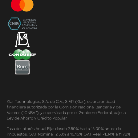
Términos y Condiciones – Diferimiento de Compras
con 0% de Interés Desde App
Términos y Condiciones de Beneficios Uber Card
Powered by Klar
Klarfest - Mayo 2026
Klarfest - Día de las Madres 2026
Compra Mínima Klar Plus - SplitK 0% - Cashback
Starbucks 50% - Cashback 20% Décima Compra
Términos y Condiciones - Cashback Primera Compra
en Apple Pay
Términos y Condiciones - Mastercard te lleva a la
Champions 2026
Términos y Condiciones - Cashback Amazon Spring
Sales 2026
Términos y Condiciones - Double Dates 2026 Amazon
Klar Technologies, S.A. de C.V., S.F.P. (Klar), es una entidad
Términos y Condiciones – Fechas Dobles “3 de 3” 2026
financiera autorizada por la Comisión Nacional Bancaria y de
Mercado Libre
Valores (“CNBV”), y supervisada por el Gobierno Federal, bajo la
Términos y Condiciones - Reducción Tasa de Interés en
Ley de Ahorro y Crédito Popular.
SplitK
Términos y Condiciones - Apartados - Tasas
Tasa de Interés Anual Fija: desde 2.50% hasta 15.00% antes de
impuestos. GAT Nominal: 2.53% a 16.16% GAT Real: -1.34% a 11.78%
Preferentes Febrero 2026