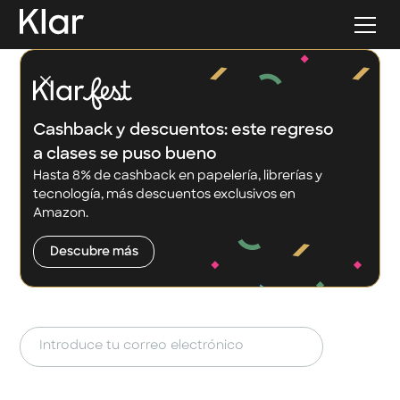
Cashback y descuentos: este regreso
a clases se puso bueno
Hasta 8% de cashback en papelería, librerías y
Tarjeta de crédito y
tecnología, más descuentos exclusivos en
Amazon.
cuenta. Así de fácil
Descubre más
Cero letras chiquitas. Cero comisiones
escondidas. Cero excusas para no empezar.