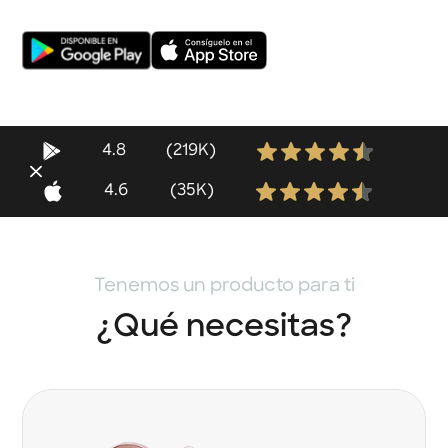
4.8
(219K)
4.6
(35K)
Tenemos un producto para ti
¿Qué necesitas?