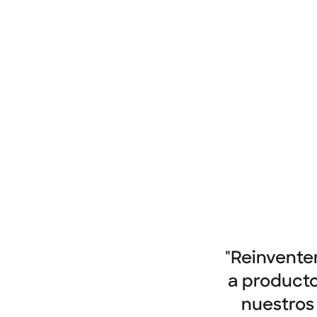
"Reinvente
a producto
nuestros