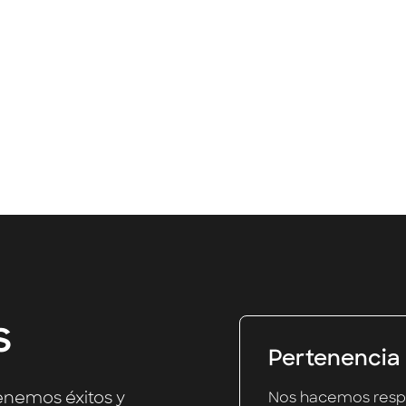
des trabajando desde Ciudad de México, Berlín y d
Únete
s
Pertenencia
enemos éxitos y
Nos hacemos respo