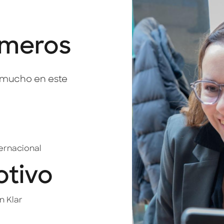
úmeros
o mucho en este
ternacional
otivo
n Klar