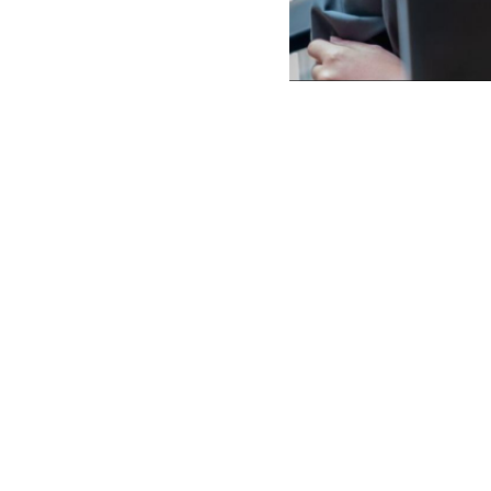
 familia. Una mis
cultura. Está en nuestros valores. Así somos y estas
 hacer lo que importa. Tenemos un equipo multicu