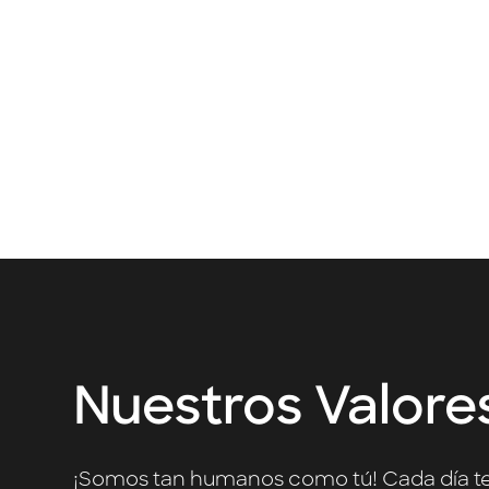
30 nacionalida
Nuestros Valore
¡Somos tan humanos como tú! Cada día t