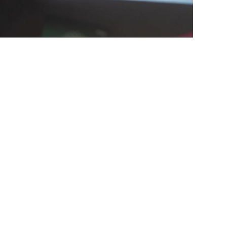
ión.
 son las personas
ltural con más de