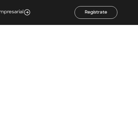
Empresarial
Regístrate
os el
s en
la transformación