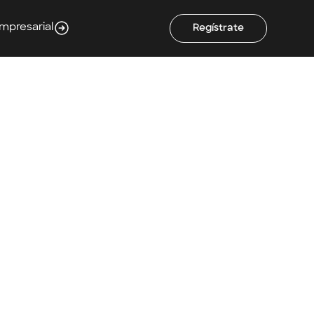
Empresarial
Regístrate
os el
s en
la transformación