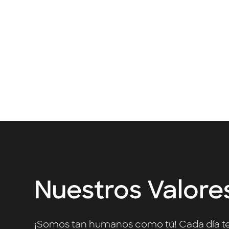
30 nacionalida
Nuestros Valore
¡Somos tan humanos como tú! Cada día t