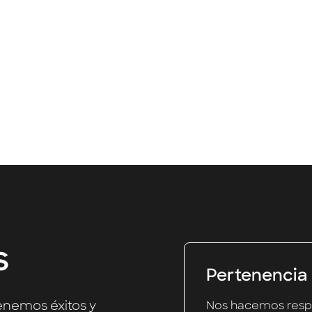
des trabajando desde Ciudad de México, Berlín y d
Únete
s
Pertenencia
enemos éxitos y
Nos hacemos respo