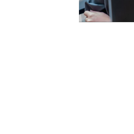
 familia. Una mis
cultura. Está en nuestros valores. Así somos y estas
 hacer lo que importa. Tenemos un equipo multicu