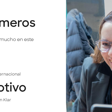
úmeros
o mucho en este
ternacional
otivo
n Klar