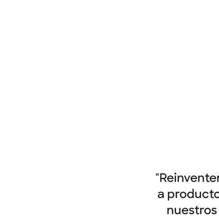
"Reinvente
a producto
nuestros