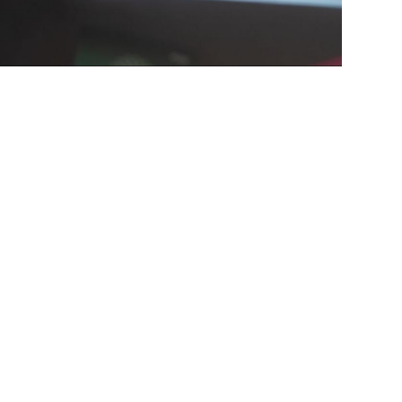
ión.
 son las personas
ltural con más de