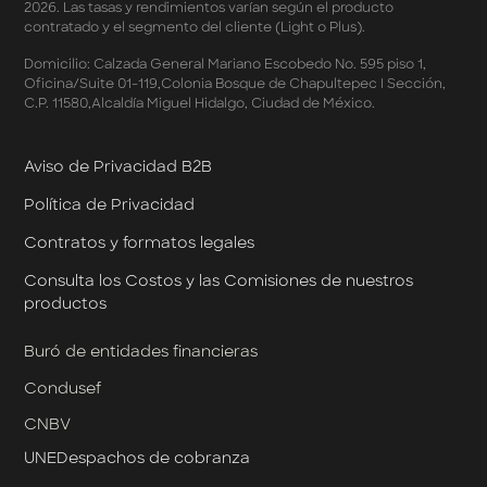
Marzo 2026
2026. Las tasas y rendimientos varían según el producto
Términos y Condiciones - Meses Sin Intereses y SplitK
contratado y el segmento del cliente (Light o Plus).
Términos y Condiciones Aplicables al Programa
Domicilio: Calzada General Mariano Escobedo No. 595 piso 1,
Cashback
Oficina/Suite 01-119,Colonia Bosque de Chapultepec I Sección,
Términos y Condiciones Aplicables a la Tarjeta de
C.P. 11580,Alcaldía Miguel Hidalgo, Ciudad de México.
Crédito Platino
Términos y Condiciones de las Tasas Preferentes de tus
Apartados
Aviso de Privacidad B2B
Términos y Condiciones de las Promociones
Política de Privacidad
Mastercard
Términos y Condiciones de Klar Plus
Contratos y formatos legales
Klar Empresarial
Términos y Condiciones - Rendimiento Preferencial en
Consulta los Costos y las Comisiones de nuestros
Cuentas Empresariales
productos
Términos y Condiciones de Cashback Klar Empresarial
Términos y Condiciones de Promociones de Klar
Buró de entidades financieras
Empresarial
Condusef
Términos y Condiciones de Promociones de Klar
Empresarial por Designación
CNBV
UNE
Despachos de cobranza