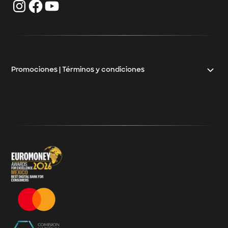
Klar Empresarial CAT
Préstamos para negocios
Crédito para mayoristas
Crédito Pyme
Promociones | Términos y condiciones
Klar
Términos y Condiciones - 20% Cashback Activation
Términos y Condiciones - KlarFest
Términos y Condiciones - SplitK Tarjeta de Crédito No
Garantizada
Términos y Condiciones – Acceso a Klar Plus sin costo
Términos y Condiciones – 20% Cashback en
supermercados participantes
Términos y Condiciones Juegos de Mexico 2026
Términos y Condiciones - Amazon Prime Day 2026
Términos y Condiciones – Diferimiento de Compras
con 0% de Interés Desde App
Términos y Condiciones de Beneficios Uber Card