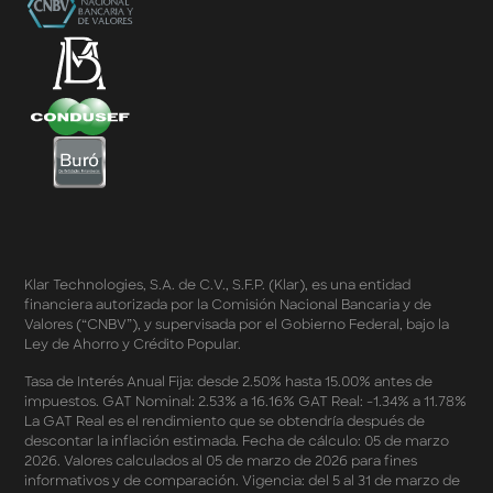
Powered by Klar
Klarfest - Mayo 2026
Klarfest - Día de las Madres 2026
Compra Mínima Klar Plus - SplitK 0% - Cashback
Starbucks 50% - Cashback 20% Décima Compra
Términos y Condiciones - Cashback Primera Compra
en Apple Pay
Términos y Condiciones - Mastercard te lleva a la
Champions 2026
Términos y Condiciones - Cashback Amazon Spring
Sales 2026
Términos y Condiciones - Double Dates 2026 Amazon
Klar Technologies, S.A. de C.V., S.F.P. (Klar), es una entidad
Términos y Condiciones – Fechas Dobles “3 de 3” 2026
financiera autorizada por la Comisión Nacional Bancaria y de
Mercado Libre
Valores (“CNBV”), y supervisada por el Gobierno Federal, bajo la
Términos y Condiciones - Reducción Tasa de Interés en
Ley de Ahorro y Crédito Popular.
SplitK
Términos y Condiciones - Apartados - Tasas
Tasa de Interés Anual Fija: desde 2.50% hasta 15.00% antes de
impuestos. GAT Nominal: 2.53% a 16.16% GAT Real: -1.34% a 11.78%
Preferentes Febrero 2026
La GAT Real es el rendimiento que se obtendría después de
Términos y Condiciones - Programa de Cashback
descontar la inflación estimada. Fecha de cálculo: 05 de marzo
AWIN
2026. Valores calculados al 05 de marzo de 2026 para fines
Pago de Servicios a MSI – Supermercados Enero -
informativos y de comparación. Vigencia: del 5 al 31 de marzo de