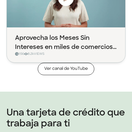
Aprovecha los Meses Sin
Intereses en miles de comercios
1:56
8.2k
VIEWS
con Klar
Ver canal de YouTube
Una tarjeta de crédito que
trabaja para ti