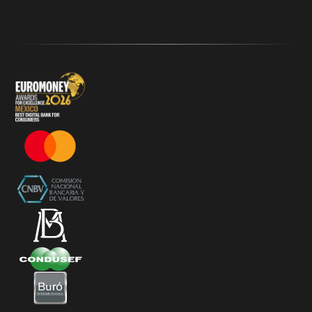
Klar
Términos y Condiciones - 20% Cashback Activation
Términos y Condiciones - KlarFest
Términos y Condiciones - SplitK Tarjeta de Crédito No
Garantizada
Términos y Condiciones – Acceso a Klar Plus sin costo
Términos y Condiciones – 20% Cashback en
supermercados participantes
Términos y Condiciones Juegos de Mexico 2026
Términos y Condiciones - Amazon Prime Day 2026
Términos y Condiciones – Diferimiento de Compras
con 0% de Interés Desde App
Términos y Condiciones de Beneficios Uber Card
Powered by Klar
Klarfest - Mayo 2026
Klarfest - Día de las Madres 2026
Compra Mínima Klar Plus - SplitK 0% - Cashback
Starbucks 50% - Cashback 20% Décima Compra
Términos y Condiciones - Cashback Primera Compra
en Apple Pay
Términos y Condiciones - Mastercard te lleva a la
Champions 2026