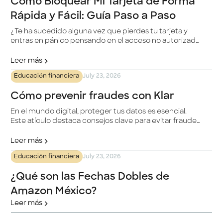
Cómo Bloquear Mi Tarjeta de Forma
Rápida y Fácil: Guía Paso a Paso
¿Te ha sucedido alguna vez que pierdes tu tarjeta y
entras en pánico pensando en el acceso no autorizado
a tus fondos? No te preocupes, estamos aquí para
ayudarte. En este artículo, te ofrecemos una guía paso
Leer más
a paso sobre cómo bloquear tu tarjeta de forma rápida
Educación financiera
July 23, 2026
y sencilla.
Cómo prevenir fraudes con Klar
En el mundo digital, proteger tus datos es esencial.
Este atículo destaca consejos clave para evitar fraudes
con Klar, desde verificar la autenticidad del sitio web
hasta usar tarjetas digitales de un solo uso. Se enfatiza
Leer más
la importancia de no compartir información
Educación financiera
July 23, 2026
confidencial, verificar comunicaciones y evitar enlaces
sospechosos. ¡Tu seguridad es nuestra prioridad!
¿Qué son las Fechas Dobles de
Amazon México?
Leer más