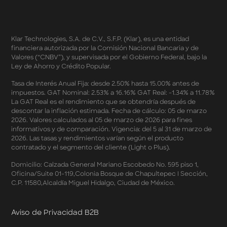
Términos y Condiciones - Cashback Amazon Spring
Sales 2026
Términos y Condiciones - Double Dates 2026 Amazon
Klar Technologies, S.A. de C.V., S.F.P. (Klar), es una entidad
Términos y Condiciones – Fechas Dobles “3 de 3” 2026
financiera autorizada por la Comisión Nacional Bancaria y de
Mercado Libre
Valores (“CNBV”), y supervisada por el Gobierno Federal, bajo la
Términos y Condiciones - Reducción Tasa de Interés en
Ley de Ahorro y Crédito Popular.
SplitK
Términos y Condiciones - Apartados - Tasas
Tasa de Interés Anual Fija: desde 2.50% hasta 15.00% antes de
impuestos. GAT Nominal: 2.53% a 16.16% GAT Real: -1.34% a 11.78%
Preferentes Febrero 2026
La GAT Real es el rendimiento que se obtendría después de
Términos y Condiciones - Programa de Cashback
descontar la inflación estimada. Fecha de cálculo: 05 de marzo
AWIN
2026. Valores calculados al 05 de marzo de 2026 para fines
Pago de Servicios a MSI – Supermercados Enero -
informativos y de comparación. Vigencia: del 5 al 31 de marzo de
Marzo 2026
2026. Las tasas y rendimientos varían según el producto
Términos y Condiciones - Meses Sin Intereses y SplitK
contratado y el segmento del cliente (Light o Plus).
Términos y Condiciones Aplicables al Programa
Domicilio: Calzada General Mariano Escobedo No. 595 piso 1,
Cashback
Oficina/Suite 01-119,Colonia Bosque de Chapultepec I Sección,
Términos y Condiciones Aplicables a la Tarjeta de
C.P. 11580,Alcaldía Miguel Hidalgo, Ciudad de México.
Crédito Platino
Términos y Condiciones de las Tasas Preferentes de tus
Apartados
Aviso de Privacidad B2B
Términos y Condiciones de las Promociones