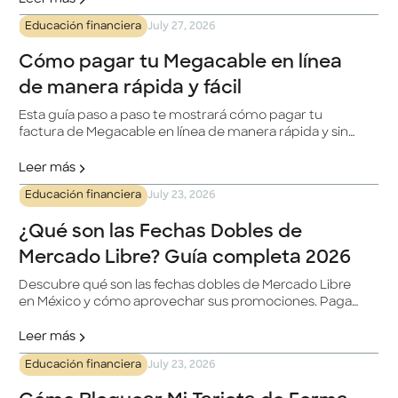
Educación financiera
July 27, 2026
Cómo pagar tu Megacable en línea
de manera rápida y fácil
Esta guía paso a paso te mostrará cómo pagar tu
factura de Megacable en línea de manera rápida y sin
complicaciones. Megacable es una destacada
compañía de telecomunicaciones en México, y con la
Leer más
plataforma en línea, podrás gestionar tus pagos de
Educación financiera
July 23, 2026
manera eficiente desde tu hogar.
¿Qué son las Fechas Dobles de
Mercado Libre? Guía completa 2026
Descubre qué son las fechas dobles de Mercado Libre
en México y cómo aprovechar sus promociones. Paga
con tu tarjeta Klar a meses sin intereses y obtén un
beneficio adicional.
Leer más
Educación financiera
July 23, 2026