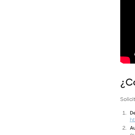
¿C
Solici
De
h
Au