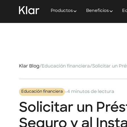
Productos
Beneficios
Ed
Klar Blog
/
Educación financiera
/
-
4 minutos de lectura
Educación financiera
Solicitar un Pré
Seguro y al Inst