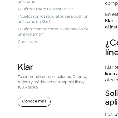
préstamo
compl
¿Cuánto Dinero te Presta Klar?
En es
¿Cuáles son los requisitos para pedir un
Klar
,
préstamo en Klar?
al ins
¿Cuánto tiempo toma la aprobación de
un préstamo?
¿C
Conclusión
lín
Klar
Klar 
línea 
Tu dinero, sin complicaciones. Cuenta,
oferta
tarjeta y crédito en una app, sin filas y
100% digital.
Sol
apl
Conoce más
Los u