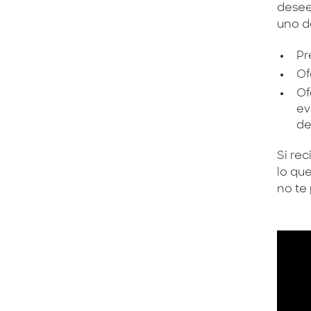
desee
uno d
Pr
Of
Of
ev
de
Si re
lo qu
no te