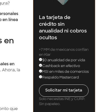
gura?
ersonales
La tarjeta de
 en línea
crédito sin
anualidad ni cobros
ocultos
s en
+7 MM de mexicanos confían
en Klar
$0 anualidad de por vida
ales en
Cashback en efectivo
 Ahora, la
MSI en miles de comercios
Respaldo Mastercard
Solicitar mi tarjeta
Solo necesitas INE y CURP.
Sin papeleo.
onto que