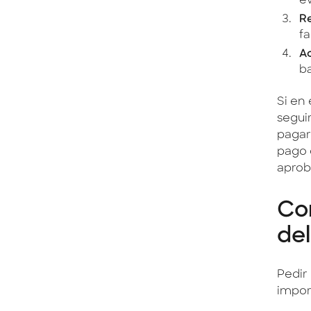
ev
Re
fa
Ac
ba
Si en
segui
pagar 
pago d
aprob
Co
de
Pedir
impor