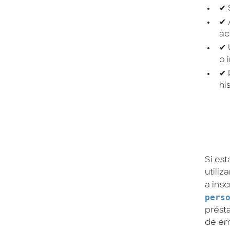
✔ 
✔ 
ac
✔ 
o 
✔ 
hi
Si es
utili
a insc
pers
prést
de em