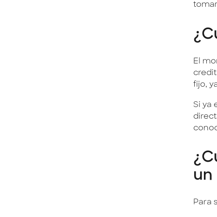
tomar
¿Cu
El mo
credi
fijo, 
Si ya
direct
conoc
¿Cu
un
Para s