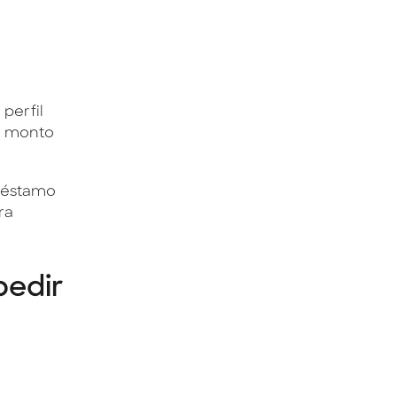
perfil
un monto
préstamo
ra
pedir