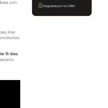
diata con
Regulada por la CNBV
pes, Klar
 productos
de 15 días
,
eptarlo,