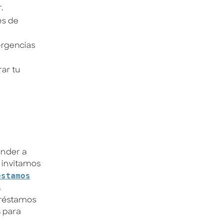
r.
es de
ergencias
ar tu
ender a
 invitamos
éstamos
s
préstamos
 para