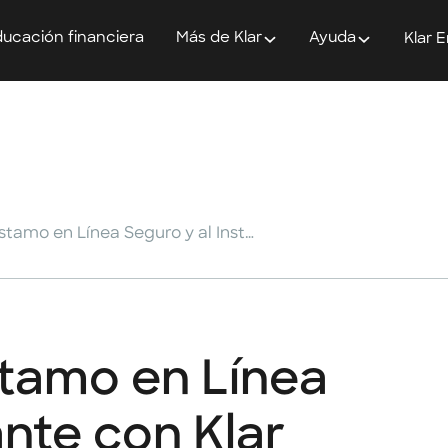
ucación financiera
Más de Klar
Ayuda
Klar 
Solicitar un Préstamo en Línea Seguro y al Instante con Klar
stamo en Línea
ante con Klar