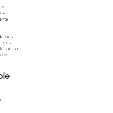
tes
ito.
enta
ndamos
entes,
lar para el
a la
ble
es