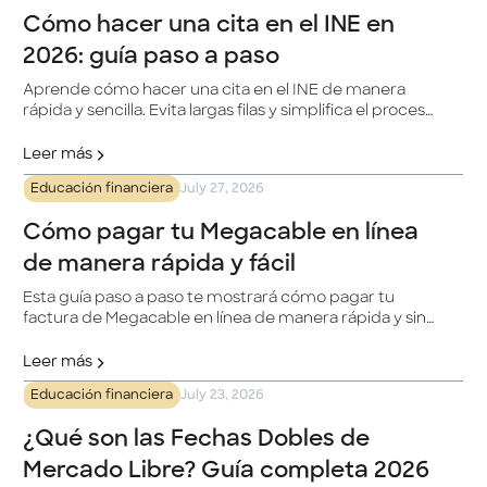
Cómo hacer una cita en el INE en
2026: guía paso a paso
Aprende cómo hacer una cita en el INE de manera
rápida y sencilla. Evita largas filas y simplifica el proceso
para actualizar tu INE.
Leer más
Educación financiera
July 27, 2026
Cómo pagar tu Megacable en línea
de manera rápida y fácil
Esta guía paso a paso te mostrará cómo pagar tu
factura de Megacable en línea de manera rápida y sin
complicaciones. Megacable es una destacada
compañía de telecomunicaciones en México, y con la
Leer más
plataforma en línea, podrás gestionar tus pagos de
Educación financiera
July 23, 2026
manera eficiente desde tu hogar.
¿Qué son las Fechas Dobles de
Mercado Libre? Guía completa 2026