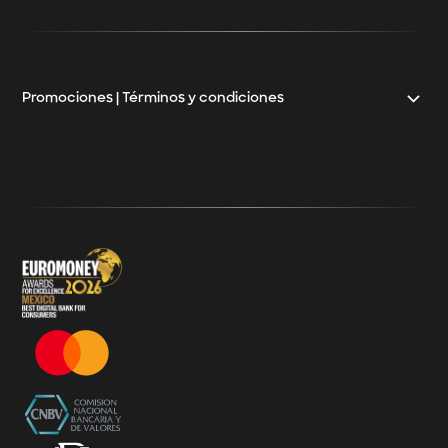
Crédito para mayoristas
Crédito Pyme
Promociones | Términos y condiciones
Klar
Términos y Condiciones - 20% Cashback Activation
Términos y Condiciones - KlarFest
Términos y Condiciones - SplitK Tarjeta de Crédito No
Garantizada
Términos y Condiciones – Acceso a Klar Plus sin costo
Términos y Condiciones – 20% Cashback en
supermercados participantes
Términos y Condiciones Juegos de Mexico 2026
Términos y Condiciones - Amazon Prime Day 2026
Términos y Condiciones – Diferimiento de Compras
con 0% de Interés Desde App
Términos y Condiciones de Beneficios Uber Card
Powered by Klar
Klarfest - Mayo 2026