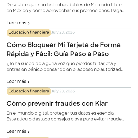
Descubre qué son las fechas dobles de Mercado Libre
en México y cómo aprovechar sus promociones. Paga
con tu tarjeta Klar a meses sin intereses y obtén un
beneficio adicional.
Leer más
Educación financiera
July 23, 2026
Cómo Bloquear Mi Tarjeta de Forma
Rápida y Fácil: Guía Paso a Paso
¿Te ha sucedido alguna vez que pierdes tu tarjeta y
entras en pánico pensando en el acceso no autorizado
a tus fondos? No te preocupes, estamos aquí para
ayudarte. En este artículo, te ofrecemos una guía paso
Leer más
a paso sobre cómo bloquear tu tarjeta de forma rápida
Educación financiera
July 23, 2026
y sencilla.
Cómo prevenir fraudes con Klar
En el mundo digital, proteger tus datos es esencial.
Este atículo destaca consejos clave para evitar fraudes
con Klar, desde verificar la autenticidad del sitio web
hasta usar tarjetas digitales de un solo uso. Se enfatiza
Leer más
la importancia de no compartir información