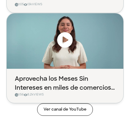
1:05
13k
VIEWS
Aprovecha los Meses Sin
Intereses en miles de comercios
1:56
8.2k
VIEWS
con Klar
Ver canal de YouTube