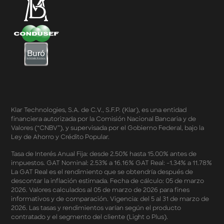
Klarfest - Día de las Madres 2026
Compra Mínima Klar Plus - SplitK 0% - Cashback
Starbucks 50% - Cashback 20% Décima Compra
Términos y Condiciones - Cashback Primera Compra
en Apple Pay
Términos y Condiciones - Mastercard te lleva a la
Champions 2026
Términos y Condiciones - Cashback Amazon Spring
Sales 2026
Términos y Condiciones - Double Dates 2026 Amazon
Klar Technologies, S.A. de C.V., S.F.P. (Klar), es una entidad
Términos y Condiciones – Fechas Dobles “3 de 3” 2026
financiera autorizada por la Comisión Nacional Bancaria y de
Mercado Libre
Valores (“CNBV”), y supervisada por el Gobierno Federal, bajo la
Términos y Condiciones - Reducción Tasa de Interés en
Ley de Ahorro y Crédito Popular.
SplitK
Términos y Condiciones - Apartados - Tasas
Tasa de Interés Anual Fija: desde 2.50% hasta 15.00% antes de
impuestos. GAT Nominal: 2.53% a 16.16% GAT Real: -1.34% a 11.78%
Preferentes Febrero 2026
La GAT Real es el rendimiento que se obtendría después de
Términos y Condiciones - Programa de Cashback
descontar la inflación estimada. Fecha de cálculo: 05 de marzo
AWIN
2026. Valores calculados al 05 de marzo de 2026 para fines
Pago de Servicios a MSI – Supermercados Enero -
informativos y de comparación. Vigencia: del 5 al 31 de marzo de
Marzo 2026
2026. Las tasas y rendimientos varían según el producto
Términos y Condiciones - Meses Sin Intereses y SplitK
contratado y el segmento del cliente (Light o Plus).