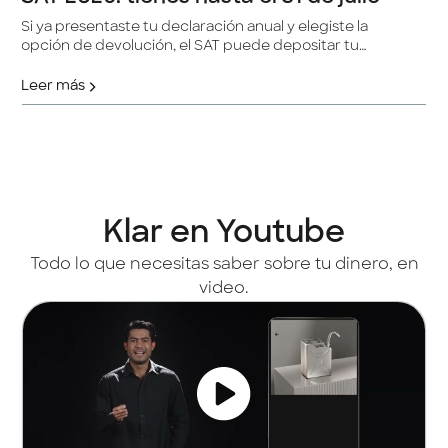
Si ya presentaste tu declaración anual y elegiste la
opción de devolución, el SAT puede depositar tu
dinero de forma automática. Esto es todo lo que
necesitas saber.
Leer más
Klar en Youtube
Todo lo que necesitas saber sobre tu dinero, en
video.