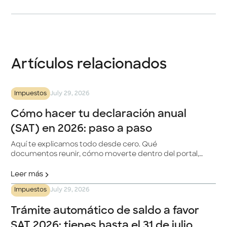
Artículos relacionados
Impuestos
July 29, 2026
Cómo hacer tu declaración anual
(SAT) en 2026: paso a paso
Aquí te explicamos todo desde cero. Qué
documentos reunir, cómo moverte dentro del portal,
qué deducciones aprovechar y qué pasa con los
intereses que generaste en plataformas financieras
Leer más
digitales como Klar. También cubrimos lo que casi
Impuestos
July 29, 2026
nadie aborda: qué hacer después de enviar, cómo
funciona la devolución y cómo corregir errores.
Trámite automático de saldo a favor
SAT 2026: tienes hasta el 31 de julio