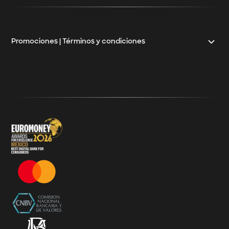
Crédito para mayoristas
Crédito Pyme
Promociones | Términos y condiciones
Klar
Términos y Condiciones - 20% Cashback Activation
Términos y Condiciones - KlarFest
Términos y Condiciones - SplitK Tarjeta de Crédito No
Garantizada
Términos y Condiciones – Acceso a Klar Plus sin costo
Términos y Condiciones – 20% Cashback en
supermercados participantes
Términos y Condiciones Juegos de Mexico 2026
Términos y Condiciones - Amazon Prime Day 2026
Términos y Condiciones – Diferimiento de Compras
con 0% de Interés Desde App
Términos y Condiciones de Beneficios Uber Card
Powered by Klar
Klarfest - Mayo 2026
Klarfest - Día de las Madres 2026