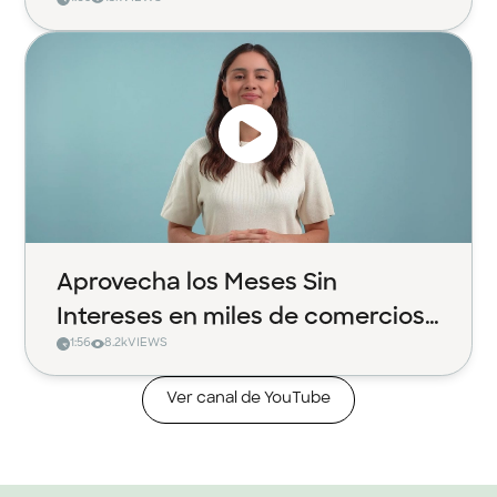
Aprovecha los Meses Sin
Intereses en miles de comercios
1:56
8.2k
VIEWS
con Klar
Ver canal de YouTube