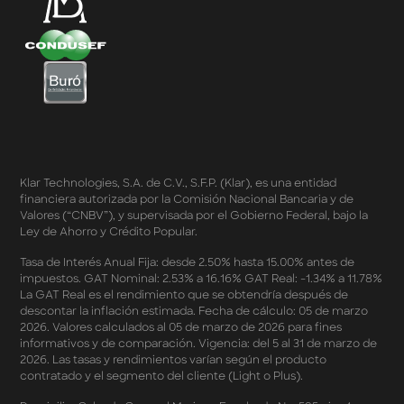
Compra Mínima Klar Plus - SplitK 0% - Cashback
Starbucks 50% - Cashback 20% Décima Compra
Términos y Condiciones - Cashback Primera Compra
en Apple Pay
Términos y Condiciones - Mastercard te lleva a la
Champions 2026
Términos y Condiciones - Cashback Amazon Spring
Sales 2026
Términos y Condiciones - Double Dates 2026 Amazon
Klar Technologies, S.A. de C.V., S.F.P. (Klar), es una entidad
Términos y Condiciones – Fechas Dobles “3 de 3” 2026
financiera autorizada por la Comisión Nacional Bancaria y de
Mercado Libre
Valores (“CNBV”), y supervisada por el Gobierno Federal, bajo la
Términos y Condiciones - Reducción Tasa de Interés en
Ley de Ahorro y Crédito Popular.
SplitK
Términos y Condiciones - Apartados - Tasas
Tasa de Interés Anual Fija: desde 2.50% hasta 15.00% antes de
impuestos. GAT Nominal: 2.53% a 16.16% GAT Real: -1.34% a 11.78%
Preferentes Febrero 2026
La GAT Real es el rendimiento que se obtendría después de
Términos y Condiciones - Programa de Cashback
descontar la inflación estimada. Fecha de cálculo: 05 de marzo
AWIN
2026. Valores calculados al 05 de marzo de 2026 para fines
Pago de Servicios a MSI – Supermercados Enero -
informativos y de comparación. Vigencia: del 5 al 31 de marzo de
Marzo 2026
2026. Las tasas y rendimientos varían según el producto
Términos y Condiciones - Meses Sin Intereses y SplitK
contratado y el segmento del cliente (Light o Plus).
Términos y Condiciones Aplicables al Programa