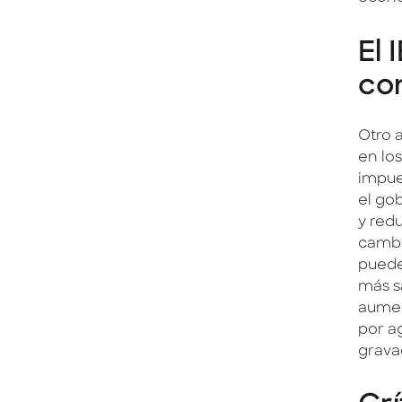
El 
co
Otro 
en lo
impue
el go
y red
cambi
puede
más s
aumen
por a
grava