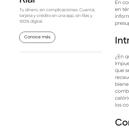
Klar
En co
en té
Tu dinero, sin complicaciones. Cuenta,
tarjeta y crédito en una app, sin filas y
infor
100% digital.
presu
Conoce más
Int
¿En q
Impue
que se
recau
biene
combu
calór
los c
Com