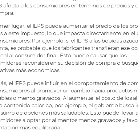
PS afecta a los consumidores en términos de precios y 
mpra.
imer lugar, el IEPS puede aumentar el precio de los pr
os a este impuesto, lo que impacta directamente en el b
onsumidores. Por ejemplo, si el IEPS a las bebidas azuc
ta, es probable que los fabricantes transfieran ese co
onal al consumidor final. Esto puede causar que los
midores reconsideren su decisión de compra o busq
nativas más económicas.
s, el IEPS puede influir en el comportamiento de co
onsumidores al promover un cambio hacia productos 
ables o menos gravados. Al aumentar el costo de los a
to contenido calórico, por ejemplo, el gobierno busca 
nsumo de opciones más saludables. Esto puede llevar a
midores a optar por alimentos menos gravados y favo
ntación más equilibrada.