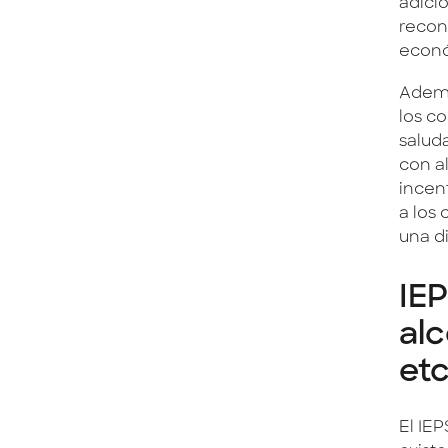
adici
recon
econó
Ademá
los c
salud
con a
incen
a los
una d
IEP
alc
etc
El IE