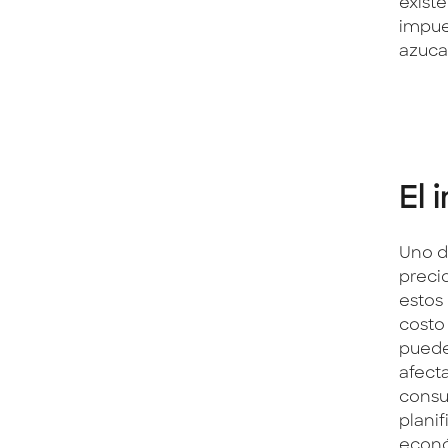
exist
impues
azuca
El 
Uno d
preci
estos 
costo
puede
afect
consu
plani
econó