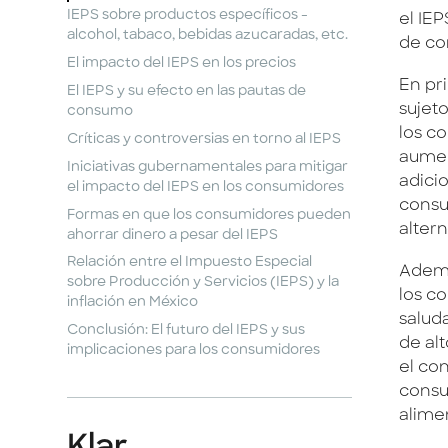
IEPS sobre productos específicos -
el IE
alcohol, tabaco, bebidas azucaradas, etc.
de co
El impacto del IEPS en los precios
En pr
El IEPS y su efecto en las pautas de
sujet
consumo
los c
Críticas y controversias en torno al IEPS
aumen
Iniciativas gubernamentales para mitigar
adici
el impacto del IEPS en los consumidores
consu
Formas en que los consumidores pueden
alter
ahorrar dinero a pesar del IEPS
Relación entre el Impuesto Especial
Ademá
sobre Producción y Servicios (IEPS) y la
los c
inflación en México
salud
Conclusión: El futuro del IEPS y sus
de al
implicaciones para los consumidores
el co
consu
alime