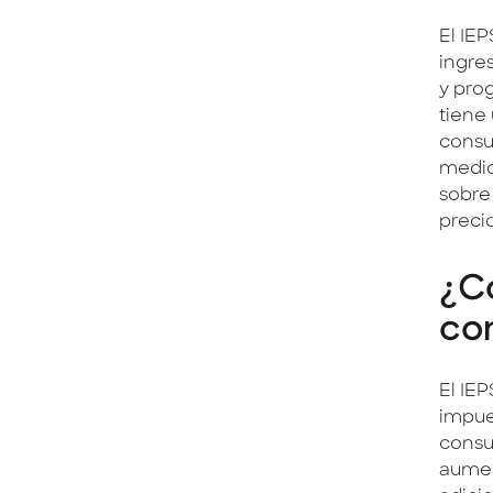
El IEP
ingre
y pro
tiene
consu
medio
sobre
preci
¿Có
co
El IE
impue
consu
aumen