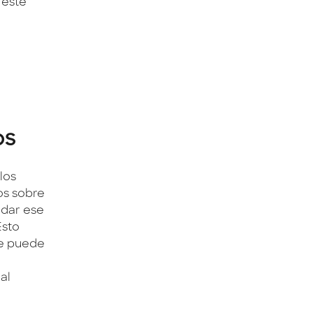
 este
os
los
os sobre
adar ese
Esto
ue puede
al