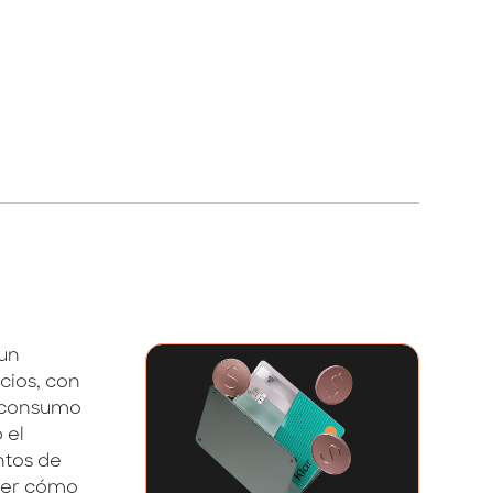
 un
cios, con
l consumo
 el
ntos de
nder cómo