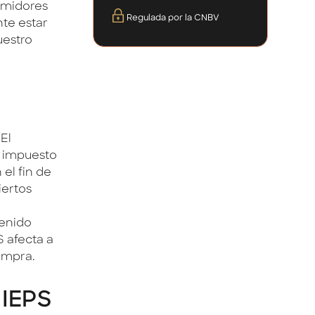
sumidores
Regulada por la CNBV
te estar
uestro
El
n impuesto
 el fin de
iertos
tenido
 afecta a
ompra.
 IEPS