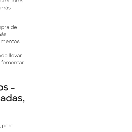
nsumidores
s más
mpra de
más
limentos
de llevar
y fomentar
os -
radas,
, pero