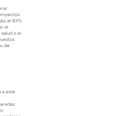
erar
 proyectos
s, el IEPS
r el
salud o el
puestos
to de
 a este
caradas
to