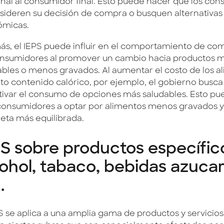
onal al consumidor final. Esto puede hacer que los co
sideren su decisión de compra o busquen alternativa
micas.
s, el IEPS puede influir en el comportamiento de co
onsumidores al promover un cambio hacia productos 
ables o menos gravados. Al aumentar el costo de los a
lto contenido calórico, por ejemplo, el gobierno busca
tivar el consumo de opciones más saludables. Esto pue
 consumidores a optar por alimentos menos gravados 
ieta más equilibrada.
S sobre productos específic
ohol, tabaco, bebidas azuca
.
PS se aplica a una amplia gama de productos y servicios