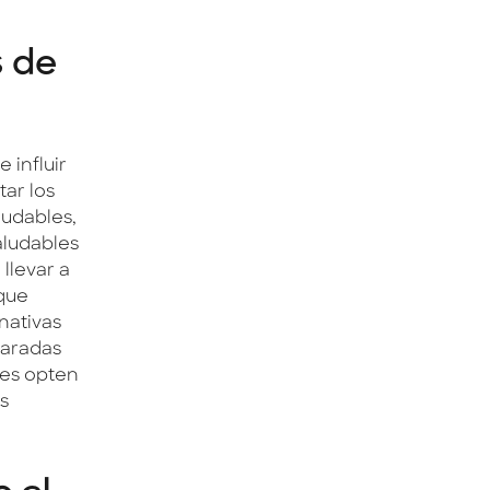
s de
 influir
ar los
ludables,
aludables
llevar a
que
nativas
caradas
res opten
s