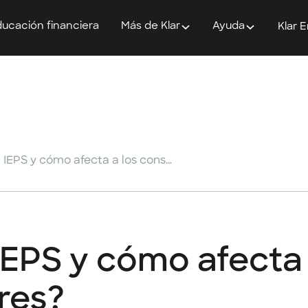
ucación financiera
Más de Klar
Ayuda
Klar 
¿Qué implica el IEPS y cómo afecta a los consumidores?
 IEPS y cómo afecta
res?