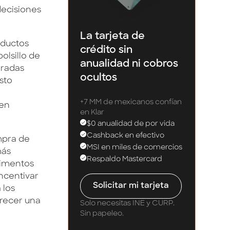
decisiones
La tarjeta de
oductos
crédito sin
olsillo de
anualidad ni cobros
aradas
ocultos
sto
+7 MM de mexicanos confían
uen
en Klar
$0 anualidad de por vida
Cashback en efectivo
mpra de
MSI en miles de comercios
más
Respaldo Mastercard
limentos
incentivar
Solicitar mi tarjeta
 los
recer una
Solo necesitas INE y CURP.
Sin papeleo.