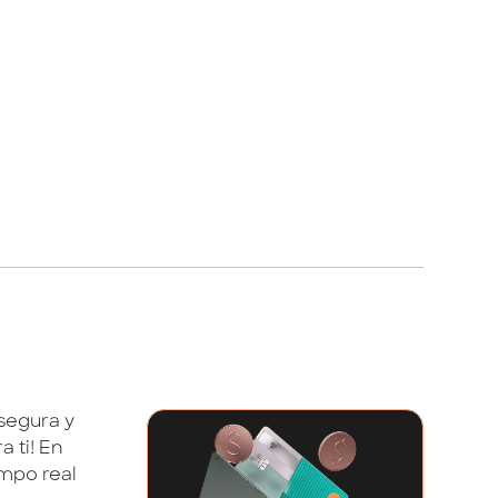
segura y
a ti! En
empo real