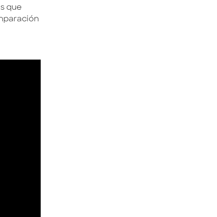
os que
mparación