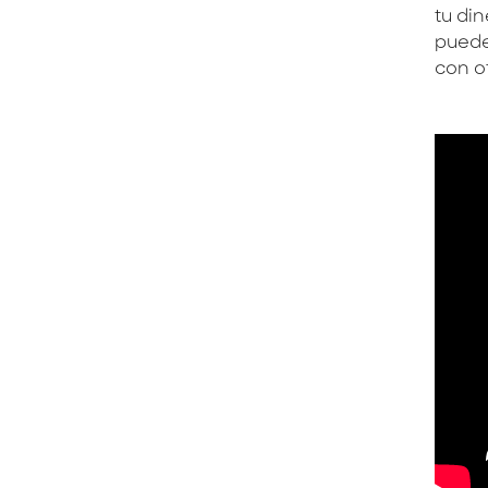
tu di
puede
con o