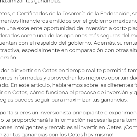
maximizar tus ganancias.
tes, o Certificados de la Tesorería de la Federación, s
umentos financieros emitidos por el gobierno mexican
en una excelente oportunidad de inversión a corto pla
derados como una de las opciones más seguras del m
uentan con el respaldo del gobierno. Además, su renta
tractiva, especialmente en comparación con otras alt
ersión.
der a invertir en Cetes en tiempo real te permitirá to
iones informadas y aprovechar las mejores oportunida
do. En este artículo, hablaremos sobre las diferentes 
tir en Cetes, cómo funciona el proceso de inversión y 
tegias puedes seguir para maximizar tus ganancias.
porta si eres un inversionista principiante o experimen
ulo te proporcionará la información necesaria para tom
ones inteligentes y rentables al invertir en Cetes. ¡Co
izar tus ganancias con los Cetes hoy mismo!