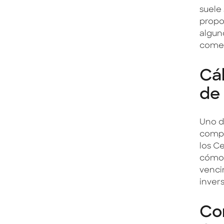
suele 
propo
algun
comen
Cál
de 
Uno d
compr
los C
cómo s
venci
inver
Con