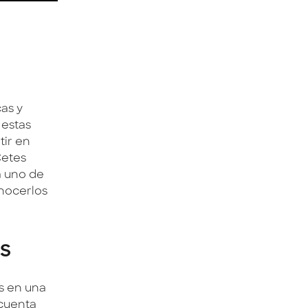
cas y
 estas
tir en
Cetes
da uno de
onocerlos
s
es en una
 cuenta