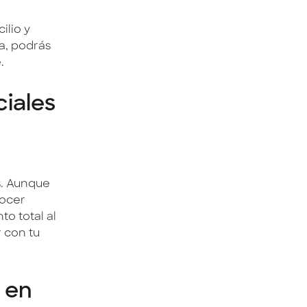
ilio y
a, podrás
.
ciales
s. Aunque
nocer
to total al
 con tu
o en