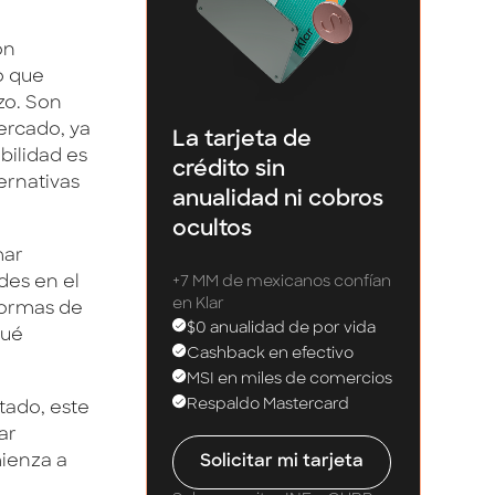
on
o que
zo. Son
ercado, ya
La tarjeta de
bilidad es
crédito sin
ernativas
anualidad ni cobros
ocultos
mar
des en el
+7 MM de mexicanos confían
en Klar
formas de
$0 anualidad de por vida
qué
Cashback en efectivo
MSI en miles de comercios
Respaldo Mastercard
tado, este
ar
mienza a
Solicitar mi tarjeta