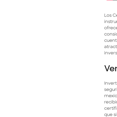
Los Ce
instr
ofrec
consi
cuent
atrac
invers
Ven
Invert
segur
mexic
recibi
certi
que s