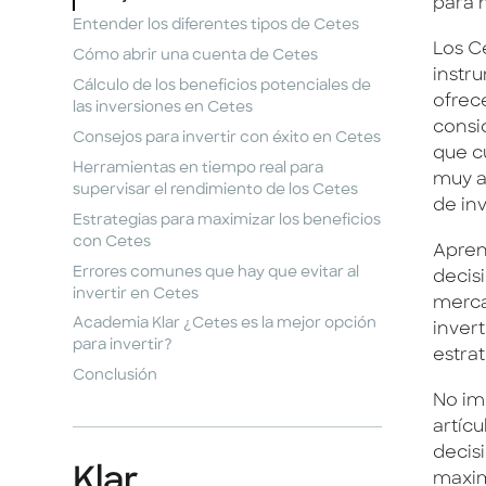
para 
Entender los diferentes tipos de Cetes
Los Ce
Cómo abrir una cuenta de Cetes
instr
Cálculo de los beneficios potenciales de
ofrec
las inversiones en Cetes
consi
Consejos para invertir con éxito en Cetes
que c
Herramientas en tiempo real para
muy a
supervisar el rendimiento de los Cetes
de inv
Estrategias para maximizar los beneficios
con Cetes
Apren
Errores comunes que hay que evitar al
decis
invertir en Cetes
merca
Academia Klar ¿Cetes es la mejor opción
inver
para invertir?
estra
Conclusión
No im
artíc
decisi
Klar
maxim