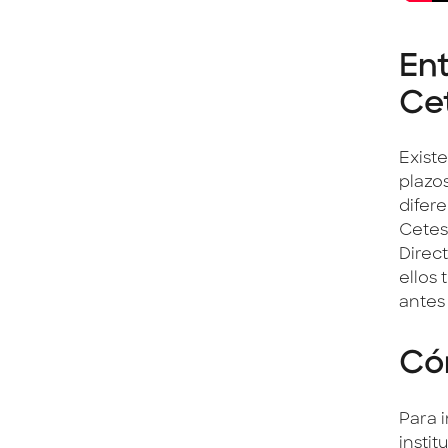
Ent
Ce
Existe
plazo
difer
Cetes
Direct
ellos 
antes 
Có
Para 
insti