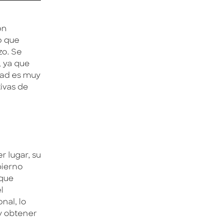
on
o que
zo. Se
 ya que
dad es muy
ivas de
r lugar, su
bierno
 que
l
nal, lo
y obtener