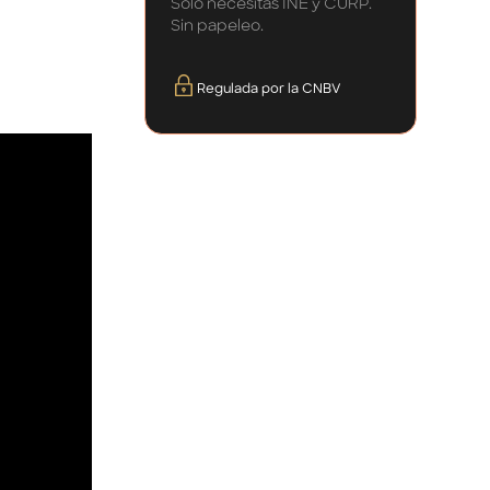
Solo necesitas INE y CURP.
Sin papeleo.
Regulada por la CNBV