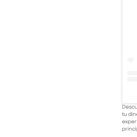
Descu
tu di
exper
princi