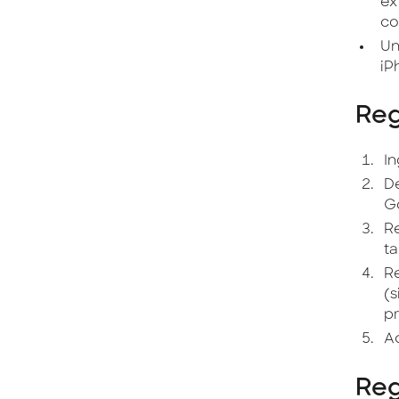
ex
co
Un
iP
Reg
In
De
Go
Re
ta
Re
(s
pr
Ac
Reg