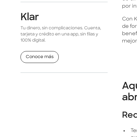
por in
Klar
Con K
de for
Tu dinero, sin complicaciones. Cuenta,
benef
tarjeta y crédito en una app, sin filas y
100% digital.
mejor 
Conoce más
Aqu
abr
Req
Te