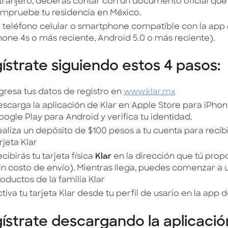
tranjero, deberás contar con un documento oficial que
mpruebe tu residencia en México.
 teléfono celular o smartphone compatible con la app (
hone 4s o más reciente, Android 5.0 o más reciente).
ístrate siguiendo estos 4 pasos:
gresa tus datos de registro en
www.klar.mx
scarga la aplicación de Klar en Apple Store para iPho
ogle Play para Android y verifica tu identidad.
aliza un depósito de $100 pesos a tu cuenta para recibi
rjeta Klar
cibirás tu tarjeta física
Klar
en la dirección que tú prop
in costo de envío). Mientras llega, puedes comenzar a u
oductos de la familia Klar
tiva tu tarjeta Klar desde tu perfil de usario en la app d
ístrate descargando la aplicació