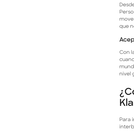
Desde 
Perso
mover 
que n
Acep
Con l
cuand
mundo
nivel 
¿C
Kla
Para 
interb