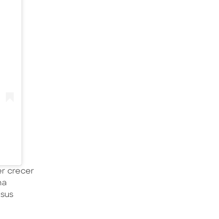
er crecer
na
 sus