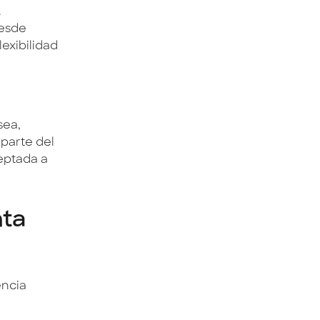
.
desde
lexibilidad
sea,
 parte del
eptada a
nta
encia