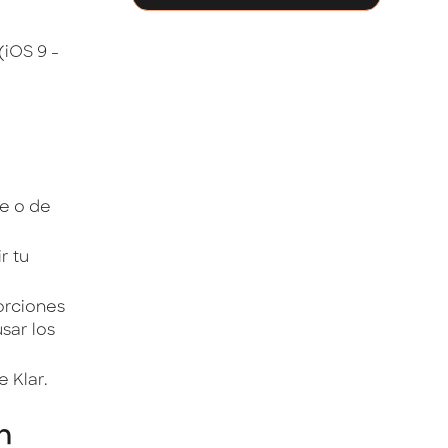
iOS 9 -
ne o de
r tu
orciones
sar los
e Klar.
n