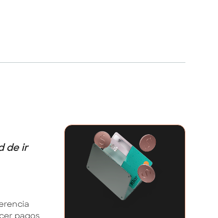
 de ir
ferencia
acer pagos