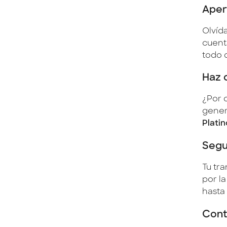
Aper
Olvída
cuent
todo 
Haz 
¿Por 
gener
Platin
Segu
Tu tr
por l
hasta
Contr