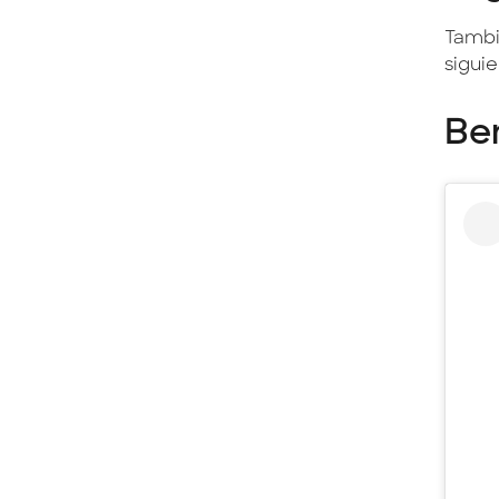
Tambi
siguie
Ben