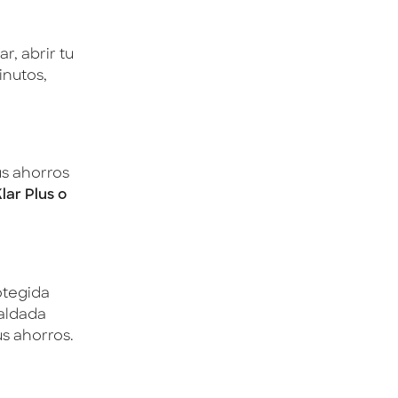
r, abrir tu
inutos,
us ahorros
lar Plus o
otegida
aldada
s ahorros.