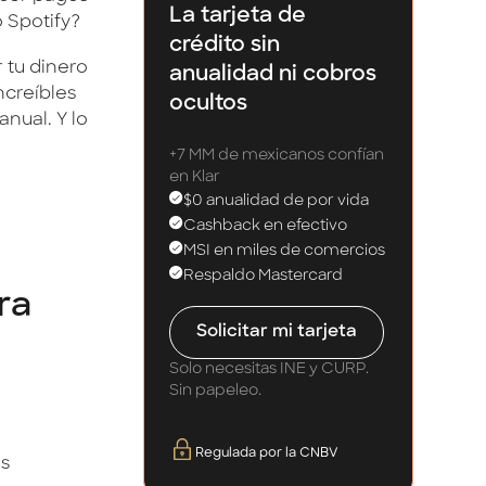
La tarjeta de
o Spotify?
crédito sin
 tu dinero
anualidad ni cobros
ncreíbles
ocultos
nual. Y lo
+7 MM de mexicanos confían
en Klar
$0 anualidad de por vida
Cashback en efectivo
MSI en miles de comercios
Respaldo Mastercard
ra
Solicitar mi tarjeta
Solo necesitas INE y CURP.
Sin papeleo.
Regulada por la CNBV
es