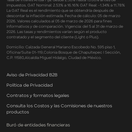
Términos y Condiciones - Apartados - Tasas
Tasa de Interés Anual Fija: desde 2.50% hasta 15.00% antes de
impuestos. GAT Nominal: 2.53% a 16.16% GAT Real: -1.34% a 11.78%
Preferentes Febrero 2026
La GAT Real es el rendimiento que se obtendría después de
Términos y Condiciones - Programa de Cashback
descontar la inflación estimada. Fecha de cálculo: 05 de marzo
AWIN
2026. Valores calculados al 05 de marzo de 2026 para fines
Pago de Servicios a MSI – Supermercados Enero -
informativos y de comparación. Vigencia: del 5 al 31 de marzo de
Marzo 2026
2026. Las tasas y rendimientos varían según el producto
Términos y Condiciones - Meses Sin Intereses y SplitK
contratado y el segmento del cliente (Light o Plus).
Términos y Condiciones Aplicables al Programa
Domicilio: Calzada General Mariano Escobedo No. 595 piso 1,
Cashback
Oficina/Suite 01-119,Colonia Bosque de Chapultepec I Sección,
Términos y Condiciones Aplicables a la Tarjeta de
C.P. 11580,Alcaldía Miguel Hidalgo, Ciudad de México.
Crédito Platino
Términos y Condiciones de las Tasas Preferentes de tus
Apartados
Aviso de Privacidad B2B
Términos y Condiciones de las Promociones
Política de Privacidad
Mastercard
Términos y Condiciones de Klar Plus
Contratos y formatos legales
Klar Empresarial
Términos y Condiciones - Rendimiento Preferencial en
Consulta los Costos y las Comisiones de nuestros
Cuentas Empresariales
productos
Términos y Condiciones de Cashback Klar Empresarial
Términos y Condiciones de Promociones de Klar
Buró de entidades financieras
Empresarial