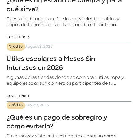
¿Qué es un estado de cuenta y para
qué sirve?
Tu estado de cuenta reúne los movimientos, saldos y
pagos de tu cuenta o tarjeta de crédito durante un
periodo. En esta guía aprenderás qué información
contiene, cómo leerlo y cuáles son las diferencias entre
Leer más
los estados de cuenta de crédito y débito.
Crédito
August 3, 2026
Útiles escolares a Meses Sin
Intereses en 2026
Algunas de las tiendas donde se compran útiles, ropa y
equipo escolar son comercios participantes de tu
tarjeta de crédito Klar para Meses Sin Intereses (MSI),
así que puedes cubrir el gasto completo hoy y dividirlo
Leer más
en partes, sin pagar ni un peso extra por hacerlo.
Crédito
July 29, 2026
¿Qué es un pago de sobregiro y
cómo evitarlo?
Si alguna vez viste en tu estado de cuenta un cargo