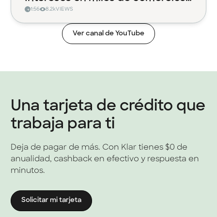
1:56
8.2k
VIEWS
con Klar
Ver canal de YouTube
Una tarjeta de crédito que
trabaja para ti
Deja de pagar de más. Con Klar tienes $0 de
anualidad, cashback en efectivo y respuesta en
minutos.
Solicitar mi tarjeta