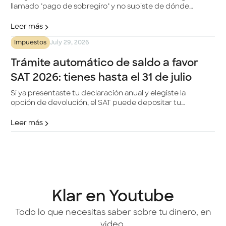
llamado "pago de sobregiro" y no supiste de dónde
salió, no eres el único. Es uno de los conceptos que
menos se explican en los estados de cuenta
Leer más
tradicionales, y entenderlo te ayuda a evitar cargos
Impuestos
July 29, 2026
que no esperabas.
Trámite automático de saldo a favor
SAT 2026: tienes hasta el 31 de julio
Si ya presentaste tu declaración anual y elegiste la
opción de devolución, el SAT puede depositar tu
dinero de forma automática. Esto es todo lo que
necesitas saber.
Leer más
Klar en Youtube
Todo lo que necesitas saber sobre tu dinero, en
video.