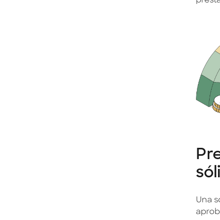
prest
Pre
sól
Una s
aprob