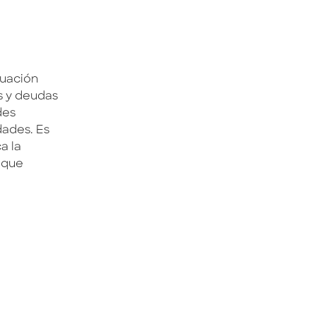
tuación
s y deudas
des
dades. Es
a la
 que