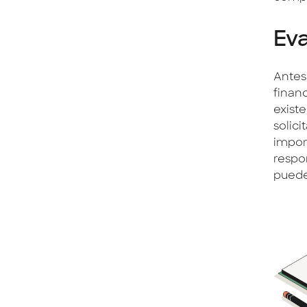
Eva
Antes
finan
exist
solici
impor
respo
puede