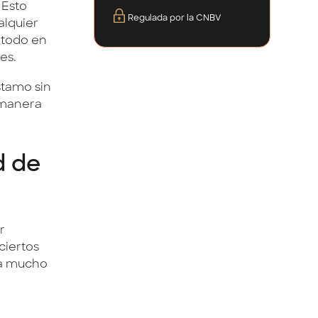
 Esto
Regulada por la CNBV
alquier
 todo en
es.
stamo sin
 manera
d de
r
ciertos
ea mucho