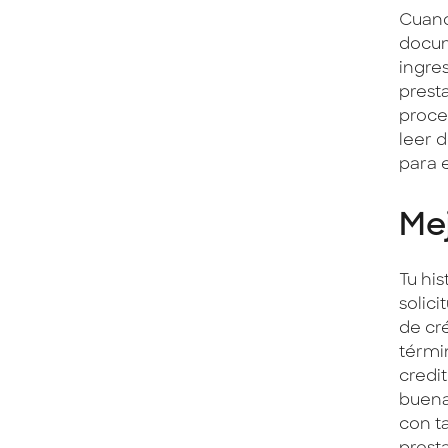
Cuand
docum
ingre
prest
proce
leer 
para 
Mej
Tu his
solic
de cr
térmi
credi
buena
con ta