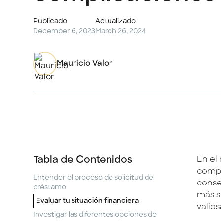
Publicado
Actualizado
December 6, 2023
March 26, 2024
Mauricio Valor
Tabla de Contenidos
En el
compl
Entender el proceso de solicitud de
conse
préstamo
más se
Evaluar tu situación financiera
valio
Investigar las diferentes opciones de