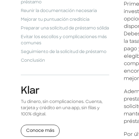
préstamo
Prime
Reunir la documentación necesaria
inves
opcio
Mejorar tu puntuación crediticia
dispo
Preparar una solicitud de préstamo sólida
Debes
Evitar los escollos y complicaciones más
la tas
comunes
pago y
Seguimiento de la solicitud de préstamo
elegib
Conclusión
compa
encon
mejor
Klar
Además
presta
Tu dinero, sin complicaciones. Cuenta,
solic
tarjeta y crédito en una app, sin filas y
mante
100% digital.
prést
Conoce más
Por ú