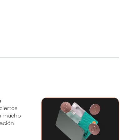
r
ciertos
ea mucho
mación