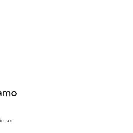
tamo
de ser