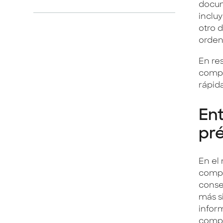
docum
inclu
otro 
orden,
En re
compl
rápida
Ent
pr
En el
compl
conse
más s
infor
compl