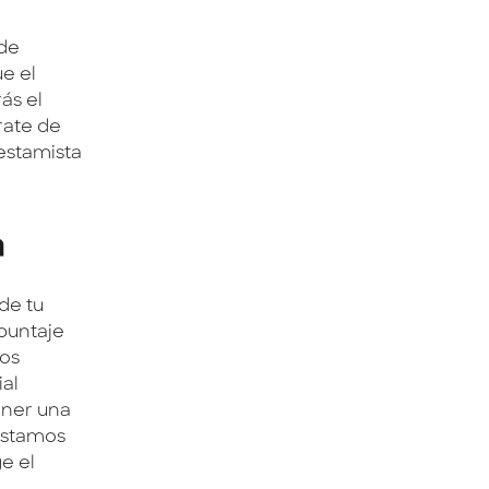
 de
e el
ás el
rate de
estamista
a
 de tu
 puntaje
los
ial
ener una
réstamos
e el