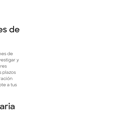
es de
nes de
estigar y
ores
s plazos
ración
te a tus
aria