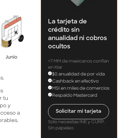
La tarjeta de
crédito sin
anualidad ni cobros
ocultos
+7 MM de mexicanos confían
en Klar
$0 anualidad de por vida
s.
Cashback en efectivo
MSI en miles de comercios
os
Respaldo Mastercard
r tu
mpo y
Solicitar mi tarjeta
acceso a
orables.
Solo necesitas INE y CURP.
Sin papeleo.