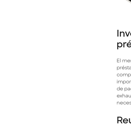
Inv
pr
El me
prést
compa
import
de pa
exhau
neces
Re