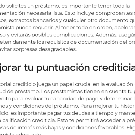
o solicites un préstamo, es importante tener toda la
entación necesaria lista. Esto incluye comprobantes
sos, extractos bancarios y cualquier otro documento qu
amista pueda requerir. Al tener todo en orden, acelerar
so y evitarás posibles complicaciones. Además, asegú
detenidamente los requisitos de documentación del pr
evitar sorpresas desagradables.
orar tu puntuación creditici
torial crediticio juega un papel crucial en la evaluación
itud de préstamo. Los prestamistas tienen en cuenta tu
édito para evaluar tu capacidad de pago y determinar 
nos y condiciones del préstamo. Para mejorar tu histor
ticio, es importante pagar tus deudas a tiempo y mant
 calificación crediticia. Esto te permitirá acceder a p
sas de interés más bajas y condiciones favorables. Elig