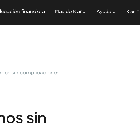
ucación financiera
Más de Klar
Ayuda
Klar 
tamos sin complicaciones
mos sin