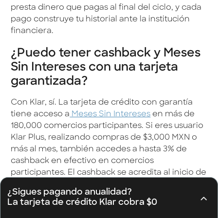
presta dinero que pagas al final del ciclo, y cada
pago construye tu historial ante la institución
financiera.
¿Puedo tener cashback y Meses
Sin Intereses con una tarjeta
garantizada?
Con Klar, sí. La tarjeta de crédito con garantía
tiene acceso a
Meses Sin Intereses
en más de
180,000 comercios participantes. Si eres usuario
Klar Plus, realizando compras de $3,000 MXN o
más al mes, también accedes a hasta 3% de
cashback en efectivo en comercios
participantes. El cashback se acredita al inicio de
cada mes, directamente en tu cuenta.
¿Sigues pagando anualidad?
La tarjeta de crédito Klar cobra $0
¿Cuál es la tasa de interés de una
¿Sigues pagando anualidad?