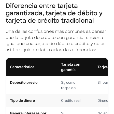
Diferencia entre tarjeta
garantizada, tarjeta de débito y
tarjeta de crédito tradicional
Una de las confusiones más comunes es pensar
que la tarjeta de crédito con garantía funciona
igual que una tarjeta de débito o crédito y no es
así. La siguiente tabla aclara las diferencias:
Tarjeta con
Característica
Tarjeta d
garantía
Depósito previo
Sí, como
Sí, para 
respaldo
Tipo de dinero
Crédito real
Dinero pr
Genera intereses por
Sí
No aplica