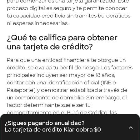
para comenzar es una tarjeta garantizada. Este
proceso digital es seguro y te permite conocer
tu capacidad crediticia sin trámites burocráticos
ni esperas innecesarias.
¿Qué te califica para obtener
una tarjeta de crédito?
Para que una entidad financiera te otorgue un
crédito, se evalúa tu perfil de riesgo. Los factores
principales incluyen ser mayor de 18 años,
contar con una identificación oficial (INE o
Pasaporte) y demostrar estabilidad a través de
un comprobante de domicilio. Sin embargo, el
factor determinante suele ser tu
comportamiento en el Buró de Crédito; las
instituciones analizan tu Score para ver si eres
¿Sigues pagando anualidad?
un pagador puntual. En Klar, ofrecemos
La tarjeta de crédito Klar cobra $0
alternativas flexibles que permiten a más
¿Sigues pagando anualidad?