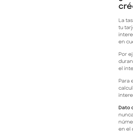
cré
La tas
tu tar
inter
en cu
Por ej
duran
el in
Para 
calcu
intere
Dato 
nunca
númer
en el 