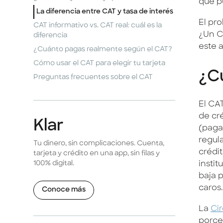
que pu
La diferencia entre CAT y tasa de interés
El pr
CAT informativo vs. CAT real: cuál es la
¿Un C
diferencia
este 
¿Cuánto pagas realmente según el CAT?
Cómo usar el CAT para elegir tu tarjeta
¿Cu
Preguntas frecuentes sobre el CAT
El CA
de cr
Klar
(paga
regul
Tu dinero, sin complicaciones. Cuenta,
crédi
tarjeta y crédito en una app, sin filas y
100% digital.
insti
baja 
caros.
Conoce más
La
Ci
porcen