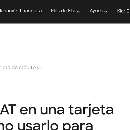
ucación financiera
Más de Klar
Ayuda
Klar 
¿Qué significa CAT en una tarjeta de crédito y cómo usarlo para elegir mejor?
AT en una tarjeta
mo usarlo para