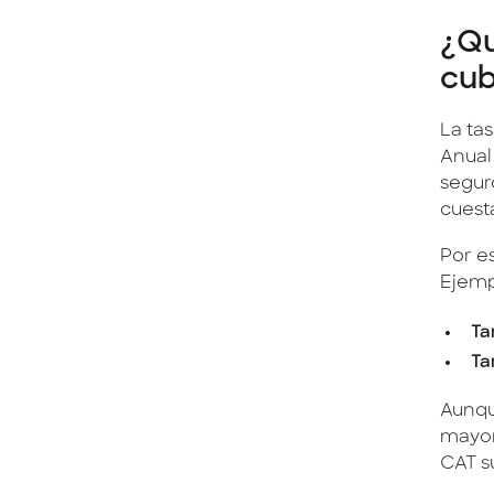
¿Qu
cub
La tas
Anual
segur
cuesta
Por e
Ejemp
Ta
Ta
Aunque
mayor
CAT su