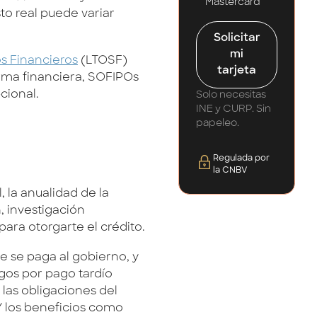
Mastercard
to real puede variar
Solicitar
mi
os Financieros
(LTOSF)
tarjeta
forma financiera, SOFIPOs
cional.
Solo necesitas
INE y CURP. Sin
papeleo.
Regulada por
la CNBV
, la anualidad de la
, investigación
 para otorgarte el crédito.
e se paga al gobierno, y
rgos por pago tardío
las obligaciones del
 los beneficios como