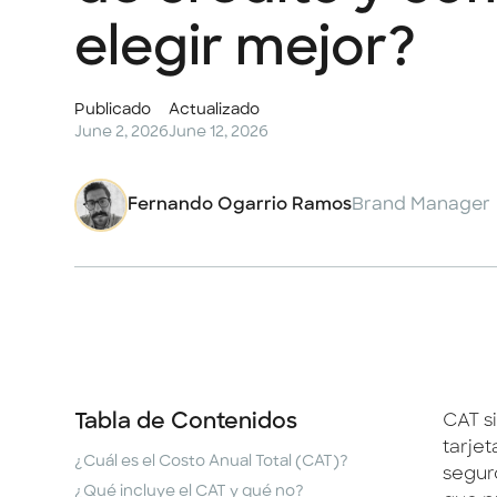
elegir mejor?
Publicado
Actualizado
June 2, 2026
June 12, 2026
Fernando Ogarrio Ramos
Brand Manager
Tabla de Contenidos
CAT s
tarje
¿Cuál es el Costo Anual Total (CAT)?
seguro
¿Qué incluye el CAT y qué no?