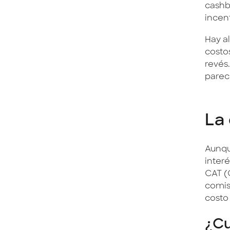
cashb
incen
Hay a
costos
revés
pareci
La 
Aunqu
interé
CAT (
comis
costo 
¿Cu