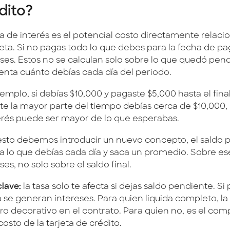
dito?
a de interés es el potencial costo directamente relacio
jeta. Si no pagas todo lo que debes para la fecha de p
eses. Estos no se calculan solo sobre lo que quedó pe
enta cuánto debías cada día del periodo.
emplo, si debías $10,000 y pagaste $5,000 hasta el fin
te la mayor parte del tiempo debías cerca de $10,000, 
terés puede ser mayor de lo que esperabas.
esto debemos introducir un nuevo concepto, el saldo p
la lo que debías cada día y saca un promedio. Sobre es
ses, no solo sobre el saldo final.
clave:
la tasa solo te afecta si dejas saldo pendiente. Si
 se generan intereses. Para quien liquida completo, la 
o decorativo en el contrato. Para quien no, es el c
costo de la tarjeta de crédito.