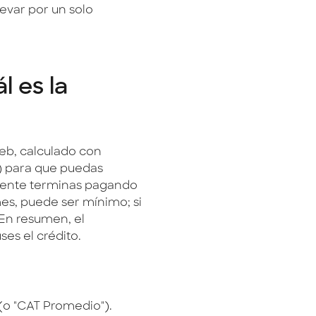
levar por un solo
l es la
web, calculado con
l) para que puedas
amente terminas pagando
mes, puede ser mínimo; si
En resumen, el
es el crédito.
 (o "CAT Promedio").