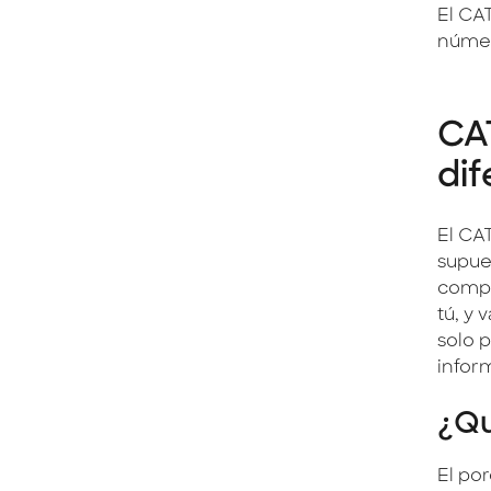
El CAT
núme
CAT
dif
El CA
supue
compa
tú, y
solo 
infor
¿Qu
El po