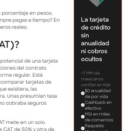
e porcentaje en pesos.
La tarjeta
empre pagas a tiempo? En
eros reales.
de crédito
sin
CAT)?
anualidad
ni cobros
ocultos
 potencial de una tarjeta
ciones del contrato
+7 MM de
orma regular. Está
mexicanos
comparar tarjetas de
confían en Klar
e existiera, las
$0 anualidad
ra. Unas presumían tasa
de por vida
Cashback en
pero cobraba seguros
efectivo
MSI en miles
de comercios
AT mete en un solo
Respaldo
ne CAT de 50% y otra de