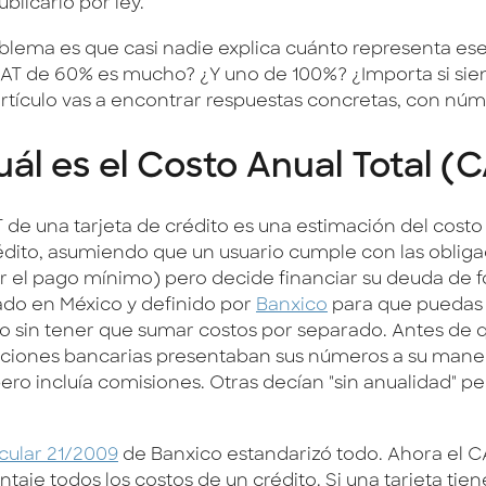
blicarlo por ley.
oblema es que casi nadie explica cuánto representa es
AT de 60% es mucho? ¿Y uno de 100%? ¿Importa si si
artículo vas a encontrar respuestas concretas, con núm
ál es el Costo Anual Total (
T de una tarjeta de crédito es una estimación del costo
édito, asumiendo que un usuario cumple con las obliga
r el pago mínimo) pero decide financiar su deuda de f
ado en México y definido por
Banxico
para que puedas 
to sin tener que sumar costos por separado. Antes de qu
tuciones bancarias presentaban sus números a su mane
pero incluía comisiones. Otras decían "sin anualidad" 
rcular 21/2009
de Banxico estandarizó todo. Ahora el C
taje todos los costos de un crédito. Si una tarjeta tie