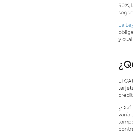
90%, 
según
La Le
obliga
y cual
¿Qu
El CAT
tarjet
credit
¿Qué 
varía 
tampo
contr