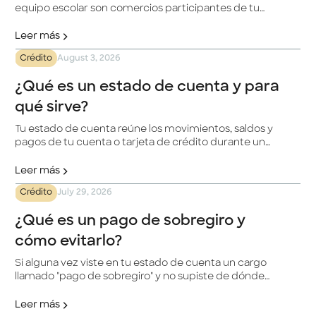
equipo escolar son comercios participantes de tu
tarjeta de crédito Klar para Meses Sin Intereses (MSI),
así que puedes cubrir el gasto completo hoy y dividirlo
Leer más
en partes, sin pagar ni un peso extra por hacerlo.
Crédito
August 3, 2026
¿Qué es un estado de cuenta y para
qué sirve?
Tu estado de cuenta reúne los movimientos, saldos y
pagos de tu cuenta o tarjeta de crédito durante un
periodo. En esta guía aprenderás qué información
contiene, cómo leerlo y cuáles son las diferencias entre
Leer más
los estados de cuenta de crédito y débito.
Crédito
July 29, 2026
¿Qué es un pago de sobregiro y
cómo evitarlo?
Si alguna vez viste en tu estado de cuenta un cargo
llamado "pago de sobregiro" y no supiste de dónde
salió, no eres el único. Es uno de los conceptos que
menos se explican en los estados de cuenta
Leer más