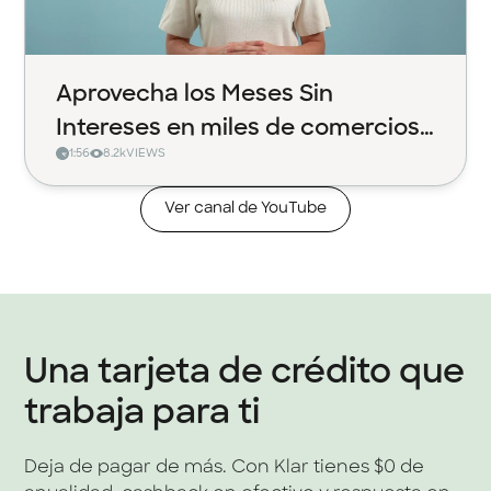
Aprovecha los Meses Sin
Intereses en miles de comercios
1:56
8.2k
VIEWS
con Klar
Ver canal de YouTube
Una tarjeta de crédito que
trabaja para ti
Deja de pagar de más. Con Klar tienes $0 de