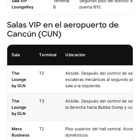
Sala VIP
Terminal
Segundo piso del edificio de la 
LoungeKey
B
puerta B10.
Salas VIP en el aeropuerto de
Cancún (CUN)
Sala
Terminal
Ubicación
The
T2
Airside. Después del control de segurid
Lounge
escaleras mecánicas al segundo piso, 
by GLN
sala a la izquierda.
The
T3
Airside. Después del control de segurid
Lounge
la derecha hacia Bubba Gump y continu
by GLN
Mera
T2
Piso superior del hall central. Acceso
Business
domésticos.