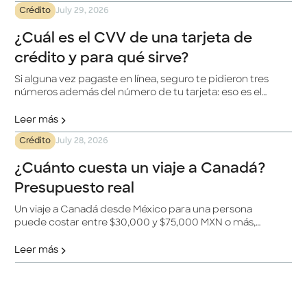
tradicionales, y entenderlo te ayuda a evitar cargos
Crédito
July 29, 2026
que no esperabas.
¿Cuál es el CVV de una tarjeta de
crédito y para qué sirve?
Si alguna vez pagaste en línea, seguro te pidieron tres
números además del número de tu tarjeta: eso es el
CVV. Es un código de seguridad que confirma que la
tarjeta está físicamente en tus manos al momento de
Leer más
la compra, y es una de las principales barreras contra el
Crédito
July 28, 2026
fraude en pagos por internet.
¿Cuánto cuesta un viaje a Canadá?
Presupuesto real
Un viaje a Canadá desde México para una persona
puede costar entre $30,000 y $75,000 MXN o más,
según el destino, la temporada y si ya tienes resuelta la
visa.
Leer más