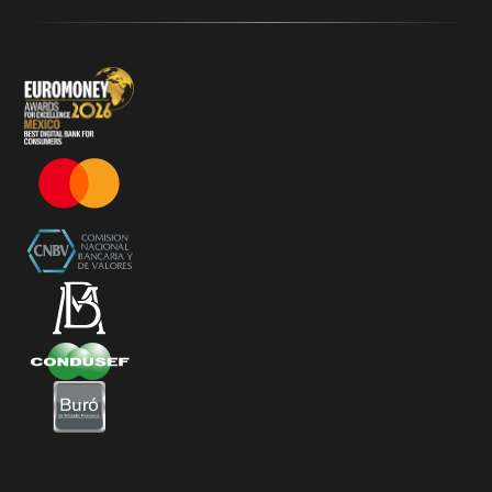
Términos y Condiciones - KlarFest
Términos y Condiciones - SplitK Tarjeta de Crédito No
Garantizada
Términos y Condiciones – Acceso a Klar Plus sin costo
Términos y Condiciones – 20% Cashback en
supermercados participantes
Términos y Condiciones Juegos de Mexico 2026
Términos y Condiciones - Amazon Prime Day 2026
Términos y Condiciones – Diferimiento de Compras
con 0% de Interés Desde App
Términos y Condiciones de Beneficios Uber Card
Powered by Klar
Klarfest - Mayo 2026
Klarfest - Día de las Madres 2026
Compra Mínima Klar Plus - SplitK 0% - Cashback
Starbucks 50% - Cashback 20% Décima Compra
Términos y Condiciones - Cashback Primera Compra
en Apple Pay
Términos y Condiciones - Mastercard te lleva a la
Champions 2026
Términos y Condiciones - Cashback Amazon Spring
Sales 2026