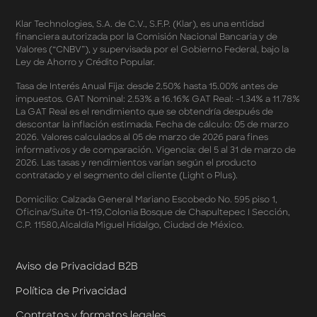
Términos y Condiciones - Double Dates 2026 Amazon
Klar Technologies, S.A. de C.V., S.F.P. (Klar), es una entidad
Términos y Condiciones – Fechas Dobles “3 de 3” 2026
financiera autorizada por la Comisión Nacional Bancaria y de
Mercado Libre
Valores (“CNBV”), y supervisada por el Gobierno Federal, bajo la
Términos y Condiciones - Reducción Tasa de Interés en
Ley de Ahorro y Crédito Popular.
SplitK
Términos y Condiciones - Apartados - Tasas
Tasa de Interés Anual Fija: desde 2.50% hasta 15.00% antes de
impuestos. GAT Nominal: 2.53% a 16.16% GAT Real: -1.34% a 11.78%
Preferentes Febrero 2026
La GAT Real es el rendimiento que se obtendría después de
Términos y Condiciones - Programa de Cashback
descontar la inflación estimada. Fecha de cálculo: 05 de marzo
AWIN
2026. Valores calculados al 05 de marzo de 2026 para fines
Pago de Servicios a MSI – Supermercados Enero -
informativos y de comparación. Vigencia: del 5 al 31 de marzo de
Marzo 2026
2026. Las tasas y rendimientos varían según el producto
Términos y Condiciones - Meses Sin Intereses y SplitK
contratado y el segmento del cliente (Light o Plus).
Términos y Condiciones Aplicables al Programa
Domicilio: Calzada General Mariano Escobedo No. 595 piso 1,
Cashback
Oficina/Suite 01-119,Colonia Bosque de Chapultepec I Sección,
Términos y Condiciones Aplicables a la Tarjeta de
C.P. 11580,Alcaldía Miguel Hidalgo, Ciudad de México.
Crédito Platino
Términos y Condiciones de las Tasas Preferentes de tus
Apartados
Aviso de Privacidad B2B
Términos y Condiciones de las Promociones
Política de Privacidad
Mastercard
Términos y Condiciones de Klar Plus
Contratos y formatos legales