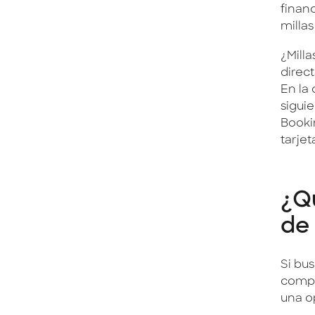
finan
milla
¿Milla
direc
En la
sigui
Booki
tarjet
¿Qu
de
Si bus
compli
una op