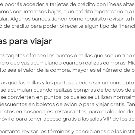
e podrás acceder a tarjetas de crédito con líneas altas
amos con intereses bajos, a un crédito hipotecario o a 
lar. Algunos bancos tienen como requisito revisar tu hi
ró de crédito para poder ofrecerte algún tipo de finan
las para viajar
s tarjetas ofrecen los puntos o millas que son un tipo 
icio que vas acumulando cuando realizas compras. Mi
lto sea el valor de la compra, mayor es el número de p
as que las millas y los puntos pueden ser un concepto s
s se acumulan cuando realizas compras de boletos de a
s se convierten en puntos los cuales se utilizan norma
descuentos en boletos de avión o para viajar gratis. T
entos en hospedajes, restaurantes, para el alquiler de
vil o para tener acceso gratis a las salas VIP de los a
ortante revisar los términos y condiciones de las insti