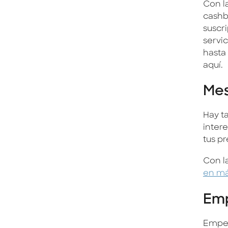
Con l
cashb
suscr
servic
hasta
aquí.
Mes
Hay ta
intere
tus p
Con l
en má
Emp
Empeza