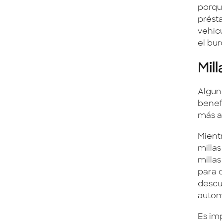
porqu
prést
vehicu
el bu
Mil
Alguna
benef
más a
Mientr
milla
milla
para 
descu
automó
Es imp