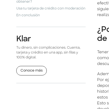
obtener?‍
efect
Usa tu tarjeta de crédito con moderación
siguie
reali
En conclusión
¿Po
de
Klar
Tu dinero, sin complicaciones. Cuenta,
Tener
tarjeta y crédito en una app, sin filas y
100% digital.
como 
descu
Conoce más
Además
Por e
depos
histor
estos 
Esto 