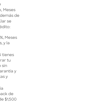
e
k, Meses
 además de
Klar se
édito:
3%, Meses
, y la
i tienes
rar tu
 sin
arantía y
as y
ia
back de
de $1,500