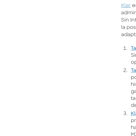
Klar
es
admin
Sin I
la pos
adapta
Ta
Si
op
Ta
po
hi
ga
ta
d
Kl
pr
ha
MX