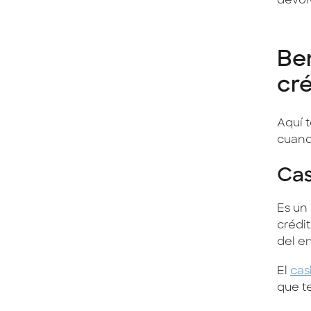
devol
Ben
cré
Aquí 
cuand
Ca
Es un
crédi
del e
El
ca
que te