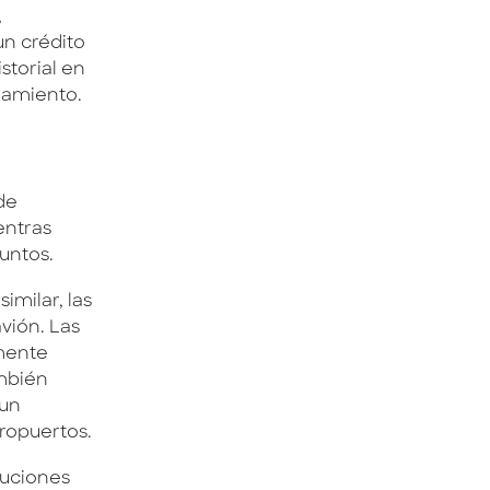
,
un crédito
storial en
ciamiento.
de
entras
untos.
imilar, las
vión. Las
lmente
ambién
 un
eropuertos.
tuciones