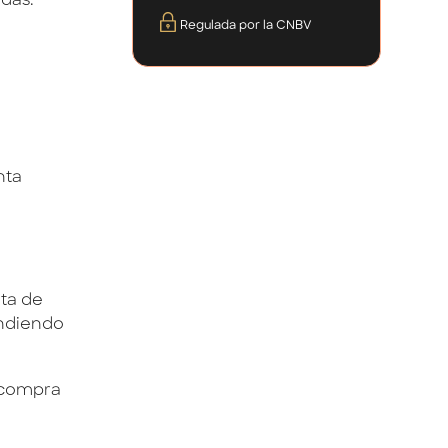
udas.
Regulada por la CNBV
nta
eta de
endiendo
e compra