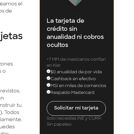
creamos el
os de
La tarjeta de
crédito sin
jetas
anualidad ni cobros
ocultos
+7 MM de mexicanos confían
azones
en Klar
s o
$0 anualidad de por vida
Cashback en efectivo
MSI en miles de comercios
revistos.
Respaldo Mastercard
an
struir tu
Solicitar mi tarjeta
o). Todos
Solo necesitas INE y CURP.
abiamente.
Sin papeleo.
puedes