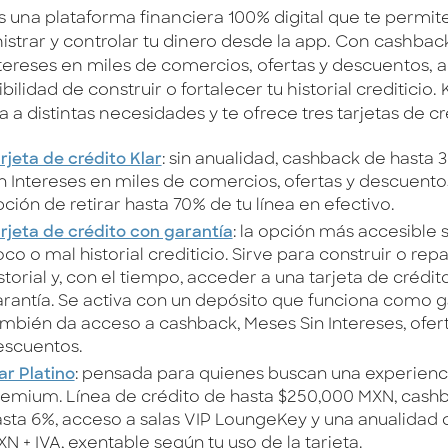
 una plataforma financiera 100% digital que te permit
istrar y controlar tu dinero desde la app. Con cashbac
ntereses en miles de comercios, ofertas y descuentos,
ibilidad de construir o fortalecer tu historial crediticio. 
 a distintas necesidades y te ofrece tres tarjetas de cr
rjeta de crédito Klar
: sin anualidad, cashback de hasta 
n Intereses en miles de comercios, ofertas y descuentos
ción de retirar hasta 70% de tu línea en efectivo.
rjeta de crédito con garantía
: la opción más accesible s
co o mal historial crediticio. Sirve para construir o repa
storial y, con el tiempo, acceder a una tarjeta de crédito
rantía. Se activa con un depósito que funciona como g
mbién da acceso a cashback, Meses Sin Intereses, ofert
escuentos.
ar Platino
: pensada para quienes buscan una experienc
emium. Línea de crédito de hasta $250,000 MXN, cash
sta 6%, acceso a salas VIP LoungeKey y una anualidad 
N + IVA, exentable según tu uso de la tarjeta.