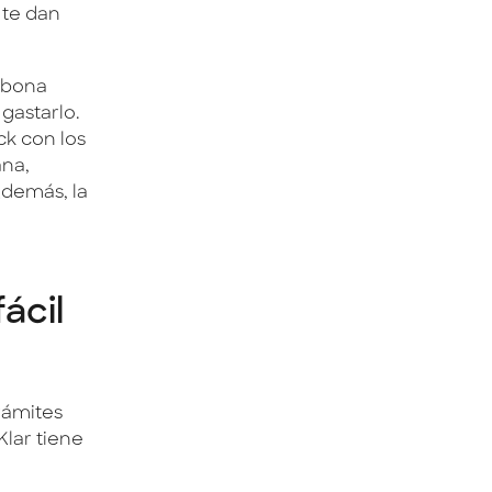
 te dan
 abona
gastarlo.
ck con los
ana,
Además, la
ácil
rámites
Klar tiene