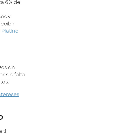
ta 6% de
nes y
ecibir
 Platino
zos sin
r sin falta
tos.
ntereses
o
 ti