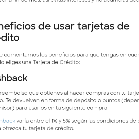
ver a fin de mes, así evitas intereses y no acumulas de
eficios de usar tarjetas de
dito
te comentamos los beneficios para que tengas en cue
o eliges una Tarjeta de Crédito:
shback
 reembolso que obtienes al hacer compras con tu tarj
to. Te devuelven en forma de depósito o puntos (dep
misor) para usarlos en tu siguiente compra.
shback
varía entre el 1% y 5% según las condiciones d
 ofrezca tu tarjeta de crédito.