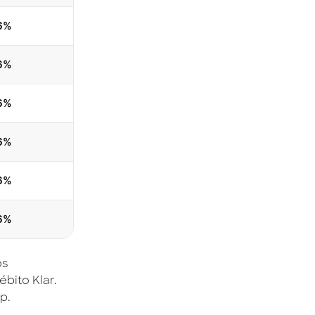
6%
6%
6%
6%
6%
6%
os
ébito Klar.
p.