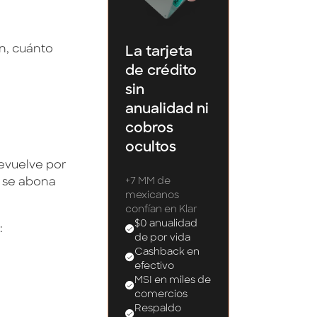
n, cuánto
La tarjeta
de crédito
sin
anualidad ni
cobros
ocultos
evuelve por
+7 MM de
e se abona
mexicanos
confían en Klar
$0 anualidad
:
de por vida
Cashback en
efectivo
MSI en miles de
comercios
Respaldo