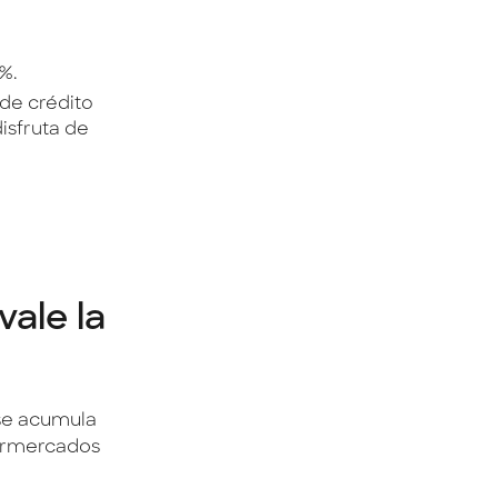
6%.
 de crédito
isfruta de
ale la
 se acumula
permercados