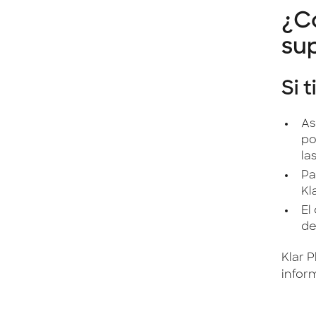
¿C
su
Si 
As
po
la
Pa
Kla
El
de
Klar 
inform