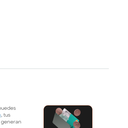
 puedes
o
, tus
e generan