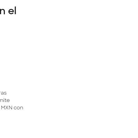
n el
ras
mite
0 MXN con