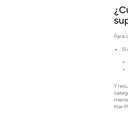
¿C
su
Para q
Si
Y rec
categ
mensu
Klar P