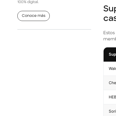
100% digital.
Su
Conoce más
ca
Estos
memb
Sup
Wal
Che
HE
Sor