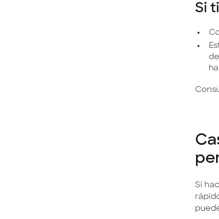
Si 
Co
Es
de
ha
Consul
Ca
pe
Si ha
rápid
puede