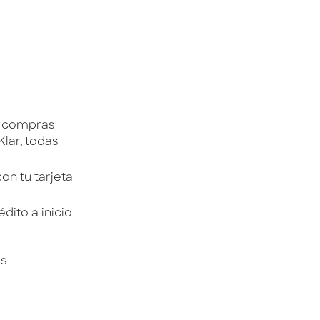
za compras
lar, todas
on tu tarjeta
dito a inicio
ás