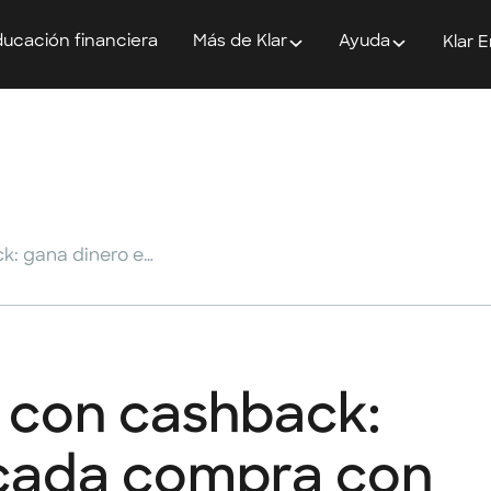
ucación financiera
Más de Klar
Ayuda
Klar 
Supermercados con cashback: gana dinero en cada compra con Klar
con cashback:
 cada compra con