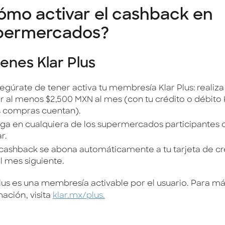
ómo activar el cashback en
permercados?
tienes Klar Plus
egúrate de tener activa tu membresía Klar Plus: reali
r al menos $2,500 MXN al mes (con tu crédito o débito K
s compras cuentan).
ga en cualquiera de los supermercados participantes c
r.
 cashback se abona automáticamente a tu tarjeta de cré
l mes siguiente.
Plus es una membresía activable por el usuario. Para m
ación, visita
klar.mx/plus.