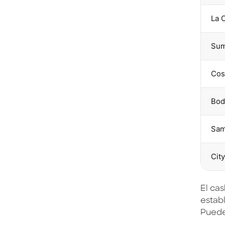
La 
Su
Cos
Bod
Sam
Cit
El ca
establ
Puedes