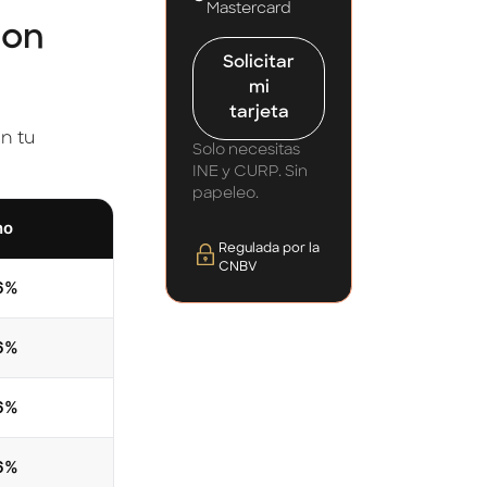
Mastercard
con
Solicitar
mi
tarjeta
n tu
Solo necesitas
INE y CURP. Sin
papeleo.
no
Regulada por la
CNBV
6%
6%
6%
6%