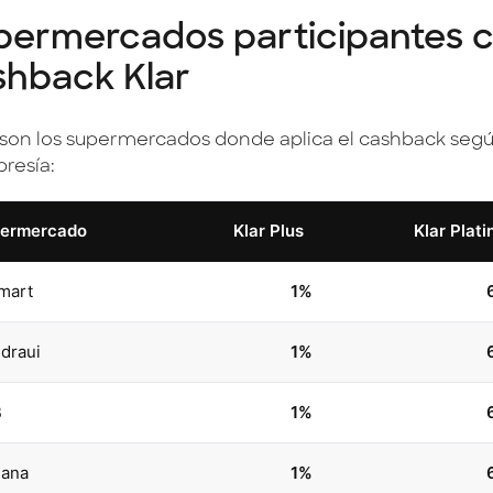
permercados participantes 
shback Klar
 son los supermercados donde aplica el cashback segú
resía:
ermercado
Klar Plus
Klar Plati
mart
1%
draui
1%
B
1%
iana
1%