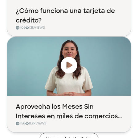
¿Cómo funciona una tarjeta de
crédito?
1:05
13k
VIEWS
Aprovecha los Meses Sin
Intereses en miles de comercios
1:56
8.2k
VIEWS
con Klar