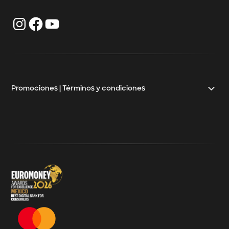
Klar Empresarial GAT
Inversiones empresariales
Klar Empresarial CAT
Préstamos para negocios
Crédito para mayoristas
Crédito Pyme
Promociones | Términos y condiciones
Klar
Términos y Condiciones - 20% Cashback Activation
Términos y Condiciones - KlarFest
Términos y Condiciones - SplitK Tarjeta de Crédito No
Garantizada
Términos y Condiciones – Acceso a Klar Plus sin costo
Términos y Condiciones – 20% Cashback en
supermercados participantes
Términos y Condiciones Juegos de Mexico 2026
Términos y Condiciones - Amazon Prime Day 2026
Términos y Condiciones – Diferimiento de Compras