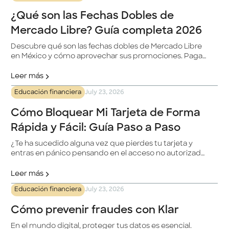
¿Qué son las Fechas Dobles de
Mercado Libre? Guía completa 2026
Descubre qué son las fechas dobles de Mercado Libre
en México y cómo aprovechar sus promociones. Paga
con tu tarjeta Klar a meses sin intereses y obtén un
beneficio adicional.
Leer más
Educación financiera
July 23, 2026
Cómo Bloquear Mi Tarjeta de Forma
Rápida y Fácil: Guía Paso a Paso
¿Te ha sucedido alguna vez que pierdes tu tarjeta y
entras en pánico pensando en el acceso no autorizado
a tus fondos? No te preocupes, estamos aquí para
ayudarte. En este artículo, te ofrecemos una guía paso
Leer más
a paso sobre cómo bloquear tu tarjeta de forma rápida
Educación financiera
July 23, 2026
y sencilla.
Cómo prevenir fraudes con Klar
En el mundo digital, proteger tus datos es esencial.