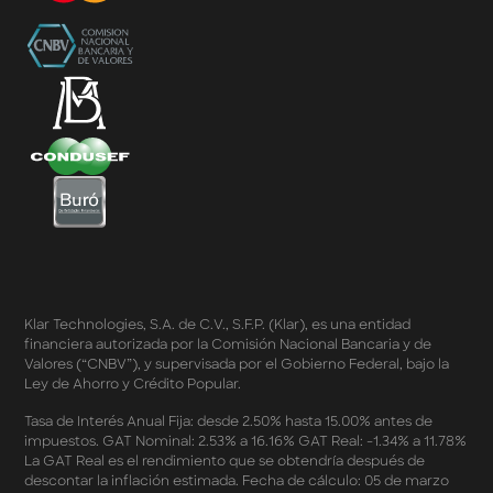
con 0% de Interés Desde App
Términos y Condiciones de Beneficios Uber Card
Powered by Klar
Klarfest - Mayo 2026
Klarfest - Día de las Madres 2026
Compra Mínima Klar Plus - SplitK 0% - Cashback
Starbucks 50% - Cashback 20% Décima Compra
Términos y Condiciones - Cashback Primera Compra
en Apple Pay
Términos y Condiciones - Mastercard te lleva a la
Champions 2026
Términos y Condiciones - Cashback Amazon Spring
Sales 2026
Términos y Condiciones - Double Dates 2026 Amazon
Klar Technologies, S.A. de C.V., S.F.P. (Klar), es una entidad
Términos y Condiciones – Fechas Dobles “3 de 3” 2026
financiera autorizada por la Comisión Nacional Bancaria y de
Mercado Libre
Valores (“CNBV”), y supervisada por el Gobierno Federal, bajo la
Términos y Condiciones - Reducción Tasa de Interés en
Ley de Ahorro y Crédito Popular.
SplitK
Términos y Condiciones - Apartados - Tasas
Tasa de Interés Anual Fija: desde 2.50% hasta 15.00% antes de
impuestos. GAT Nominal: 2.53% a 16.16% GAT Real: -1.34% a 11.78%
Preferentes Febrero 2026
La GAT Real es el rendimiento que se obtendría después de
Términos y Condiciones - Programa de Cashback
descontar la inflación estimada. Fecha de cálculo: 05 de marzo
AWIN