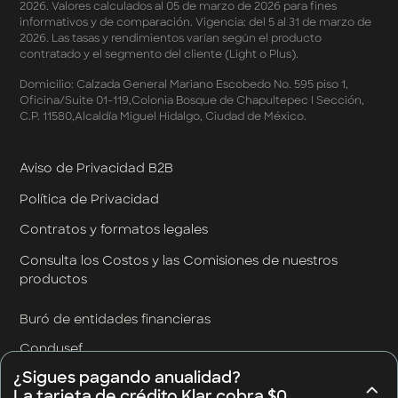
2026. Valores calculados al 05 de marzo de 2026 para fines
Pago de Servicios a MSI – Supermercados Enero -
informativos y de comparación. Vigencia: del 5 al 31 de marzo de
Marzo 2026
2026. Las tasas y rendimientos varían según el producto
Términos y Condiciones - Meses Sin Intereses y SplitK
contratado y el segmento del cliente (Light o Plus).
Términos y Condiciones Aplicables al Programa
Domicilio: Calzada General Mariano Escobedo No. 595 piso 1,
Cashback
Oficina/Suite 01-119,Colonia Bosque de Chapultepec I Sección,
Términos y Condiciones Aplicables a la Tarjeta de
C.P. 11580,Alcaldía Miguel Hidalgo, Ciudad de México.
Crédito Platino
Términos y Condiciones de las Tasas Preferentes de tus
Apartados
Aviso de Privacidad B2B
Términos y Condiciones de las Promociones
Política de Privacidad
Mastercard
Términos y Condiciones de Klar Plus
Contratos y formatos legales
Klar Empresarial
Términos y Condiciones - Rendimiento Preferencial en
Consulta los Costos y las Comisiones de nuestros
Cuentas Empresariales
productos
Términos y Condiciones de Cashback Klar Empresarial
Términos y Condiciones de Promociones de Klar
Buró de entidades financieras
Empresarial
Condusef
Términos y Condiciones de Promociones de Klar
Empresarial por Designación
¿Sigues pagando anualidad?
CNBV
La tarjeta de crédito Klar cobra $0