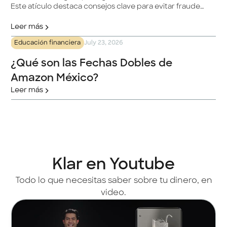
Este atículo destaca consejos clave para evitar fraudes
con Klar, desde verificar la autenticidad del sitio web
hasta usar tarjetas digitales de un solo uso. Se enfatiza
Leer más
la importancia de no compartir información
Educación financiera
July 23, 2026
confidencial, verificar comunicaciones y evitar enlaces
sospechosos. ¡Tu seguridad es nuestra prioridad!
¿Qué son las Fechas Dobles de
Amazon México?
Leer más
Klar en Youtube
Todo lo que necesitas saber sobre tu dinero, en
video.