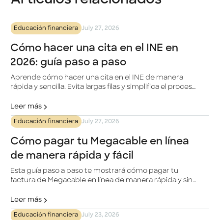
Artículos relacionados
Educación financiera
July 27, 2026
Cómo hacer una cita en el INE en
2026: guía paso a paso
Aprende cómo hacer una cita en el INE de manera
rápida y sencilla. Evita largas filas y simplifica el proceso
para actualizar tu INE.
Leer más
Educación financiera
July 27, 2026
Cómo pagar tu Megacable en línea
de manera rápida y fácil
Esta guía paso a paso te mostrará cómo pagar tu
factura de Megacable en línea de manera rápida y sin
complicaciones. Megacable es una destacada
compañía de telecomunicaciones en México, y con la
Leer más
plataforma en línea, podrás gestionar tus pagos de
Educación financiera
July 23, 2026
manera eficiente desde tu hogar.