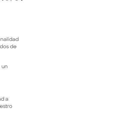
onalidad
ados de
r un
ad a
estro