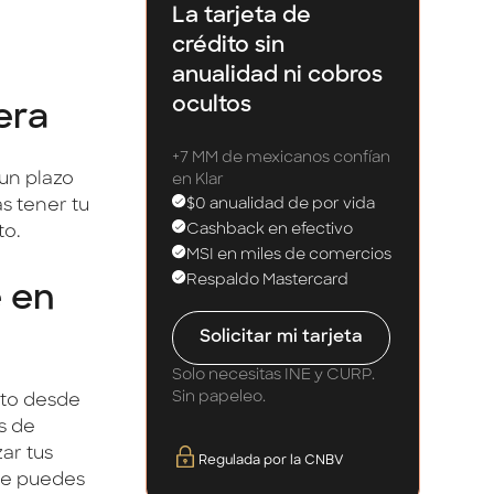
La tarjeta de
crédito sin
anualidad ni cobros
ocultos
era
+7 MM de mexicanos confían
un plazo
en Klar
$0 anualidad de por vida
s tener tu
Cashback en efectivo
to.
MSI en miles de comercios
Respaldo Mastercard
e en
Solicitar mi tarjeta
Solo necesitas INE y CURP.
Sin papeleo.
nto desde
s de
ar tus
Regulada por la CNBV
que puedes