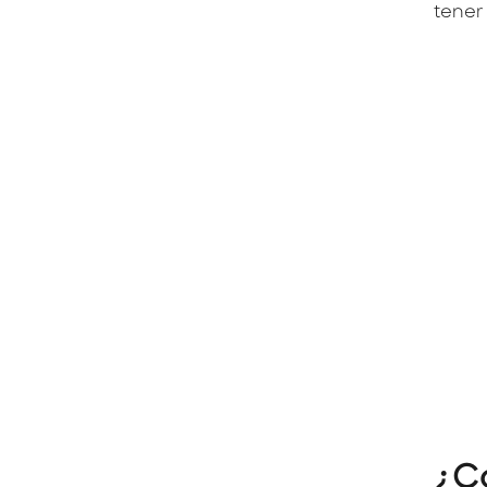
tener
¿C