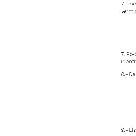
7. Po
termi
7. Po
identi
8.- Da
9.- Li