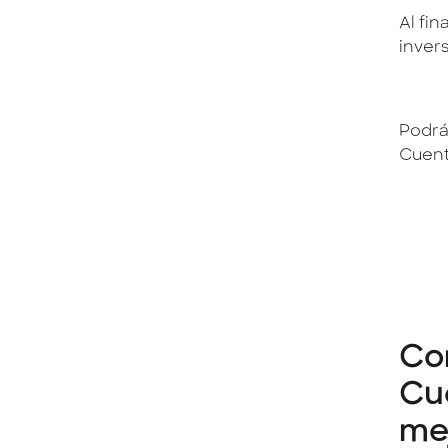
Al fin
invers
Podrá
Cuent
Com
Cue
mej