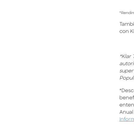
*Rendim
Tambi
con Kl
*Klar 
autor
super
Popul
*Desc
benef
enten
Anual 
Infor