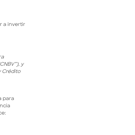
a invertir
ra
“CNBV”), y
y Crédito
a para
ancia
ce: