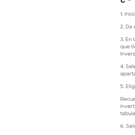
1. Ini
2. Da 
3. En 
que ti
Inver
4. Se
apart
5. El
Recue
inver
tabul
6. Sel