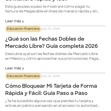
Esta guía paso a paso te mostrará cómo pagar tu
factura de Megacable en línea de manera rápida y sin
complicaciones. Megacable es una destacada
compañía de telecomunicaciones en México, y con la
Leer más
plataforma en línea, podrás gestionar tus pagos de
Educación financiera
July 23, 2026
manera eficiente desde tu hogar.
¿Qué son las Fechas Dobles de
Mercado Libre? Guía completa 2026
Descubre qué son las fechas dobles de Mercado Libre
en México y cómo aprovechar sus promociones. Paga
con tu tarjeta Klar a meses sin intereses y obtén un
beneficio adicional.
Leer más
Educación financiera
July 23, 2026
Cómo Bloquear Mi Tarjeta de Forma
Rápida y Fácil: Guía Paso a Paso
¿Te ha sucedido alguna vez que pierdes tu tarjeta y
entras en pánico pensando en el acceso no autorizado
a tus fondos? No te preocupes, estamos aquí para