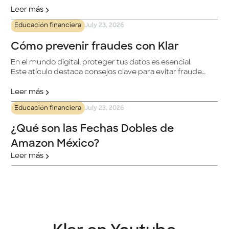
ayudarte. En este artículo, te ofrecemos una guía paso
Leer más
a paso sobre cómo bloquear tu tarjeta de forma rápida
Educación financiera
July 23, 2026
y sencilla.
Cómo prevenir fraudes con Klar
En el mundo digital, proteger tus datos es esencial.
Este atículo destaca consejos clave para evitar fraudes
con Klar, desde verificar la autenticidad del sitio web
hasta usar tarjetas digitales de un solo uso. Se enfatiza
Leer más
la importancia de no compartir información
Educación financiera
July 23, 2026
confidencial, verificar comunicaciones y evitar enlaces
sospechosos. ¡Tu seguridad es nuestra prioridad!
¿Qué son las Fechas Dobles de
Amazon México?
Leer más