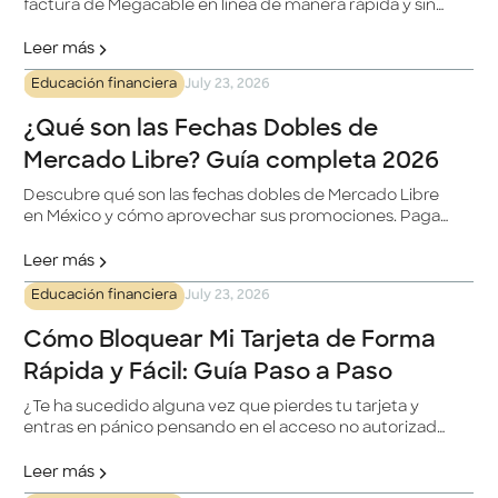
factura de Megacable en línea de manera rápida y sin
complicaciones. Megacable es una destacada
compañía de telecomunicaciones en México, y con la
Leer más
plataforma en línea, podrás gestionar tus pagos de
Educación financiera
July 23, 2026
manera eficiente desde tu hogar.
¿Qué son las Fechas Dobles de
Mercado Libre? Guía completa 2026
Descubre qué son las fechas dobles de Mercado Libre
en México y cómo aprovechar sus promociones. Paga
con tu tarjeta Klar a meses sin intereses y obtén un
beneficio adicional.
Leer más
Educación financiera
July 23, 2026
Cómo Bloquear Mi Tarjeta de Forma
Rápida y Fácil: Guía Paso a Paso
¿Te ha sucedido alguna vez que pierdes tu tarjeta y
entras en pánico pensando en el acceso no autorizado
a tus fondos? No te preocupes, estamos aquí para
ayudarte. En este artículo, te ofrecemos una guía paso
Leer más
a paso sobre cómo bloquear tu tarjeta de forma rápida