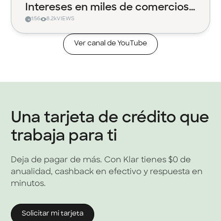
Intereses en miles de comercios
1:56
8.2k
VIEWS
con Klar
Ver canal de YouTube
Una tarjeta de crédito que
trabaja para ti
Deja de pagar de más. Con Klar tienes $0 de
anualidad, cashback en efectivo y respuesta en
minutos.
Solicitar mi tarjeta