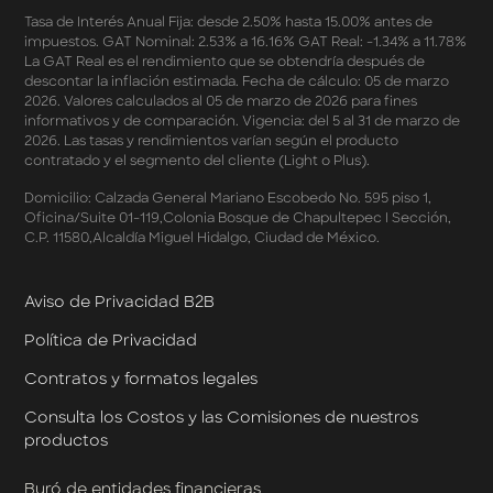
SplitK
Términos y Condiciones - Apartados - Tasas
Tasa de Interés Anual Fija: desde 2.50% hasta 15.00% antes de
impuestos. GAT Nominal: 2.53% a 16.16% GAT Real: -1.34% a 11.78%
Preferentes Febrero 2026
La GAT Real es el rendimiento que se obtendría después de
Términos y Condiciones - Programa de Cashback
descontar la inflación estimada. Fecha de cálculo: 05 de marzo
AWIN
2026. Valores calculados al 05 de marzo de 2026 para fines
Pago de Servicios a MSI – Supermercados Enero -
informativos y de comparación. Vigencia: del 5 al 31 de marzo de
Marzo 2026
2026. Las tasas y rendimientos varían según el producto
Términos y Condiciones - Meses Sin Intereses y SplitK
contratado y el segmento del cliente (Light o Plus).
Términos y Condiciones Aplicables al Programa
Domicilio: Calzada General Mariano Escobedo No. 595 piso 1,
Cashback
Oficina/Suite 01-119,Colonia Bosque de Chapultepec I Sección,
Términos y Condiciones Aplicables a la Tarjeta de
C.P. 11580,Alcaldía Miguel Hidalgo, Ciudad de México.
Crédito Platino
Términos y Condiciones de las Tasas Preferentes de tus
Apartados
Aviso de Privacidad B2B
Términos y Condiciones de las Promociones
Política de Privacidad
Mastercard
Términos y Condiciones de Klar Plus
Contratos y formatos legales
Klar Empresarial
Términos y Condiciones - Rendimiento Preferencial en
Consulta los Costos y las Comisiones de nuestros
Cuentas Empresariales
productos
Términos y Condiciones de Cashback Klar Empresarial
Términos y Condiciones de Promociones de Klar
Buró de entidades financieras