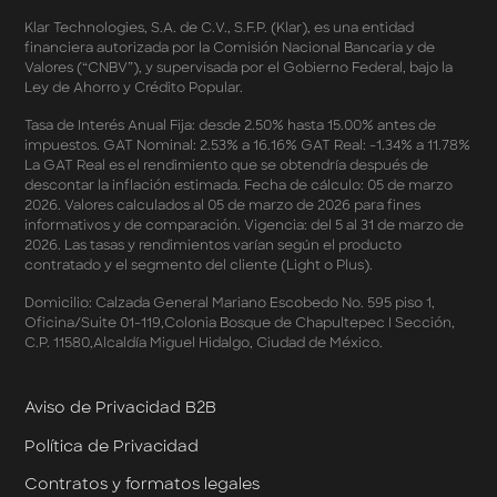
Términos y Condiciones - Double Dates 2026 Amazon
Klar Technologies, S.A. de C.V., S.F.P. (Klar), es una entidad
Términos y Condiciones – Fechas Dobles “3 de 3” 2026
financiera autorizada por la Comisión Nacional Bancaria y de
Mercado Libre
Valores (“CNBV”), y supervisada por el Gobierno Federal, bajo la
Términos y Condiciones - Reducción Tasa de Interés en
Ley de Ahorro y Crédito Popular.
SplitK
Términos y Condiciones - Apartados - Tasas
Tasa de Interés Anual Fija: desde 2.50% hasta 15.00% antes de
impuestos. GAT Nominal: 2.53% a 16.16% GAT Real: -1.34% a 11.78%
Preferentes Febrero 2026
La GAT Real es el rendimiento que se obtendría después de
Términos y Condiciones - Programa de Cashback
descontar la inflación estimada. Fecha de cálculo: 05 de marzo
AWIN
2026. Valores calculados al 05 de marzo de 2026 para fines
Pago de Servicios a MSI – Supermercados Enero -
informativos y de comparación. Vigencia: del 5 al 31 de marzo de
Marzo 2026
2026. Las tasas y rendimientos varían según el producto
Términos y Condiciones - Meses Sin Intereses y SplitK
contratado y el segmento del cliente (Light o Plus).
Términos y Condiciones Aplicables al Programa
Domicilio: Calzada General Mariano Escobedo No. 595 piso 1,
Cashback
Oficina/Suite 01-119,Colonia Bosque de Chapultepec I Sección,
Términos y Condiciones Aplicables a la Tarjeta de
C.P. 11580,Alcaldía Miguel Hidalgo, Ciudad de México.
Crédito Platino
Términos y Condiciones de las Tasas Preferentes de tus
Apartados
Aviso de Privacidad B2B
Términos y Condiciones de las Promociones
Política de Privacidad
Mastercard
Términos y Condiciones de Klar Plus
Contratos y formatos legales