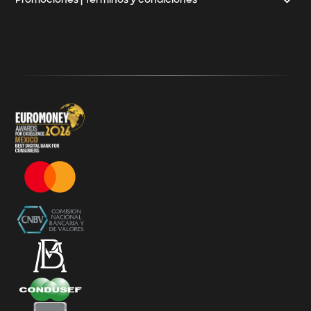
Promociones | Términos y condiciones
Klar
Términos y Condiciones - 20% Cashback Activation
Términos y Condiciones - KlarFest
Términos y Condiciones - SplitK Tarjeta de Crédito No
Garantizada
Términos y Condiciones – Acceso a Klar Plus sin costo
Términos y Condiciones – 20% Cashback en
supermercados participantes
Términos y Condiciones Juegos de Mexico 2026
Términos y Condiciones - Amazon Prime Day 2026
Términos y Condiciones – Diferimiento de Compras
con 0% de Interés Desde App
Términos y Condiciones de Beneficios Uber Card
Powered by Klar
Klarfest - Mayo 2026
Klarfest - Día de las Madres 2026
Compra Mínima Klar Plus - SplitK 0% - Cashback
Starbucks 50% - Cashback 20% Décima Compra
Términos y Condiciones - Cashback Primera Compra