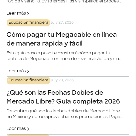
rápida y sencilla. Evita largas filas y simplifica el proceso
para actualizar tu INE.
Leer más
Educación financiera
July 27, 2026
Cómo pagar tu Megacable en línea
de manera rápida y fácil
Esta guía paso a paso te mostrará cómo pagar tu
factura de Megacable en línea de manera rápida y sin
complicaciones. Megacable es una destacada
compañía de telecomunicaciones en México, y con la
Leer más
plataforma en línea, podrás gestionar tus pagos de
Educación financiera
July 23, 2026
manera eficiente desde tu hogar.
¿Qué son las Fechas Dobles de
Mercado Libre? Guía completa 2026
Descubre qué son las fechas dobles de Mercado Libre
en México y cómo aprovechar sus promociones. Paga
con tu tarjeta Klar a meses sin intereses y obtén un
beneficio adicional.
Leer más