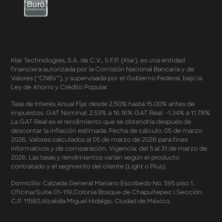
en Apple Pay
Términos y Condiciones - Mastercard te lleva a la
Champions 2026
Términos y Condiciones - Cashback Amazon Spring
Sales 2026
Términos y Condiciones - Double Dates 2026 Amazon
Klar Technologies, S.A. de C.V., S.F.P. (Klar), es una entidad
Términos y Condiciones – Fechas Dobles “3 de 3” 2026
financiera autorizada por la Comisión Nacional Bancaria y de
Mercado Libre
Valores (“CNBV”), y supervisada por el Gobierno Federal, bajo la
Términos y Condiciones - Reducción Tasa de Interés en
Ley de Ahorro y Crédito Popular.
SplitK
Términos y Condiciones - Apartados - Tasas
Tasa de Interés Anual Fija: desde 2.50% hasta 15.00% antes de
impuestos. GAT Nominal: 2.53% a 16.16% GAT Real: -1.34% a 11.78%
Preferentes Febrero 2026
La GAT Real es el rendimiento que se obtendría después de
Términos y Condiciones - Programa de Cashback
descontar la inflación estimada. Fecha de cálculo: 05 de marzo
AWIN
2026. Valores calculados al 05 de marzo de 2026 para fines
Pago de Servicios a MSI – Supermercados Enero -
informativos y de comparación. Vigencia: del 5 al 31 de marzo de
Marzo 2026
2026. Las tasas y rendimientos varían según el producto
Términos y Condiciones - Meses Sin Intereses y SplitK
contratado y el segmento del cliente (Light o Plus).
Términos y Condiciones Aplicables al Programa
Domicilio: Calzada General Mariano Escobedo No. 595 piso 1,
Cashback
Oficina/Suite 01-119,Colonia Bosque de Chapultepec I Sección,
Términos y Condiciones Aplicables a la Tarjeta de
C.P. 11580,Alcaldía Miguel Hidalgo, Ciudad de México.
Crédito Platino
Términos y Condiciones de las Tasas Preferentes de tus