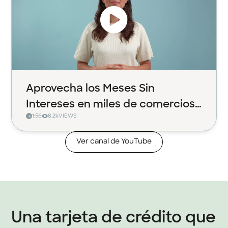
Aprovecha los Meses Sin
Intereses en miles de comercios
1:56
8.2k
VIEWS
con Klar
Ver canal de YouTube
Una tarjeta de crédito que