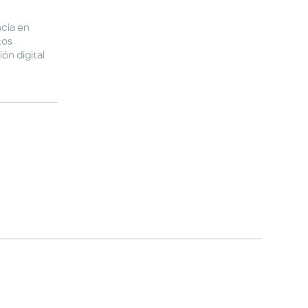
ncia en
tos
ón digital