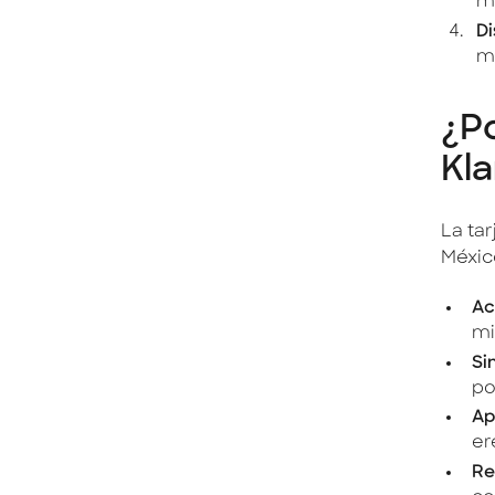
m
Di
me
¿Po
Kla
La ta
Méxic
Ac
mi
Si
po
Ap
er
Re