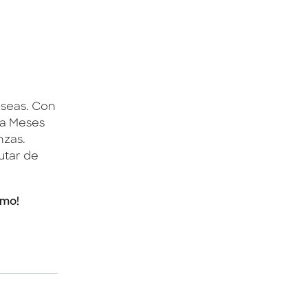
eseas. Con
 a Meses
nzas.
rutar de
smo!