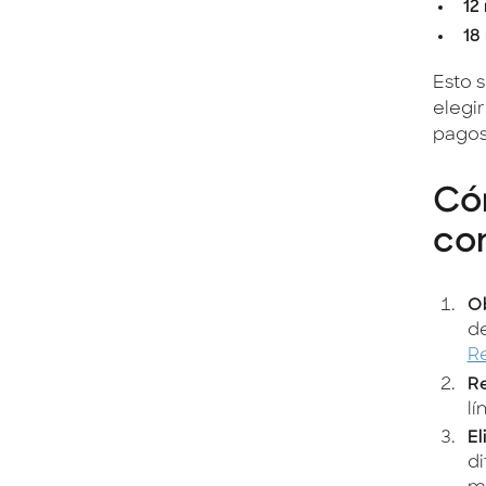
12
18
Esto 
elegir
pagos
Có
con
Ob
de
Re
Re
lí
El
di