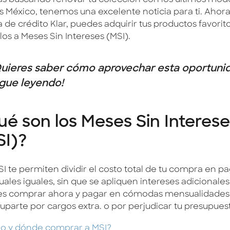
tás buscando renovar tu colección con los últimos mod
s México, tenemos una excelente noticia para ti. Ahora
a de crédito Klar, puedes adquirir tus productos favorit
los a Meses Sin Intereses (MSI).
uieres saber cómo aprovechar esta oportuni
igue leyendo!
é son los Meses Sin Interese
SI)?
SI te permiten dividir el costo total de tu compra en p
les iguales, sin que se apliquen intereses adicionales.
s comprar ahora y pagar en cómodas mensualidades 
uparte por cargos extra. o por perjudicar tu presupues
 y dónde comprar a MSI?