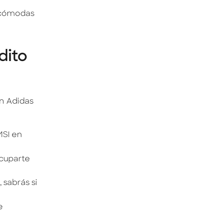
n cómodas
dito
en Adidas
MSI en
ocuparte
 sabrás si
e