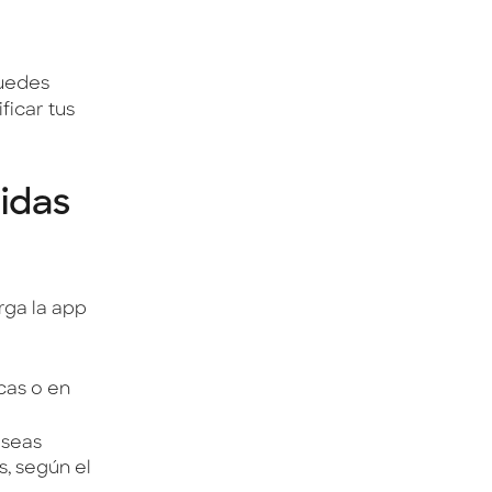
puedes
ficar tus
idas
arga la app
icas o en
eseas
s, según el