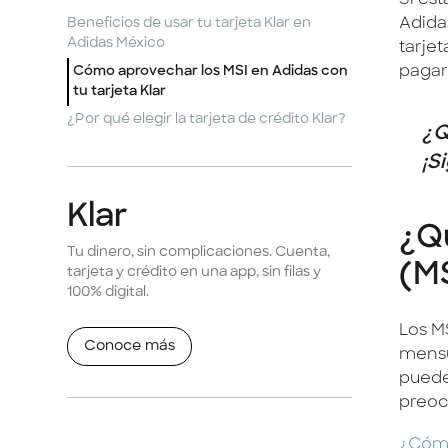
Si es
Adida
Beneficios de usar tu tarjeta Klar en
Adidas México
tarjet
pagar
Cómo aprovechar los MSI en Adidas con
tu tarjeta Klar
¿Por qué elegir la tarjeta de crédito Klar?
¿Q
¡S
Klar
¿Qu
Tu dinero, sin complicaciones. Cuenta,
(M
tarjeta y crédito en una app, sin filas y
100% digital.
Los M
Conoce más
mensua
puede
preoc
¿Cómo