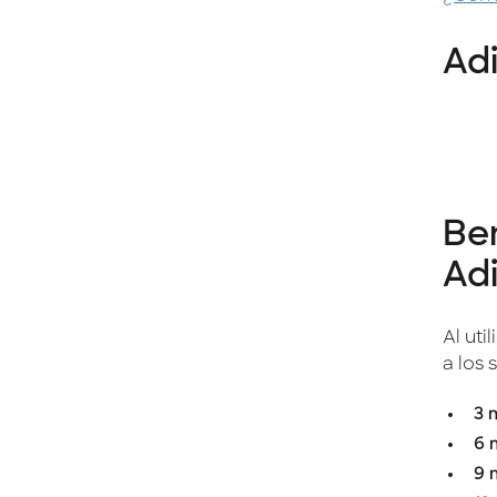
Ad
Ben
Ad
Al uti
a los 
3 
6 
9 