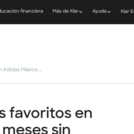
ucación financiera
Más de Klar
Ayuda
Klar 
Compra tus tenis favoritos en Adidas México a meses sin intereses
 favoritos en
 meses sin