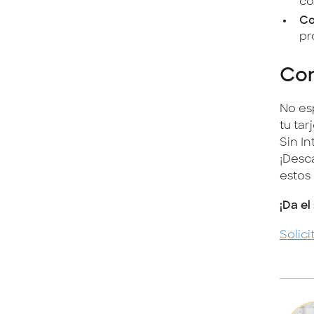
co
Co
pr
Con
No es
tu ta
Sin In
¡Desca
estos 
¡Da el
Solici