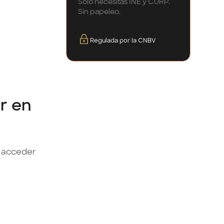
Solo necesitas INE y CURP.
Sin papeleo.
Regulada por la CNBV
ar en
s acceder