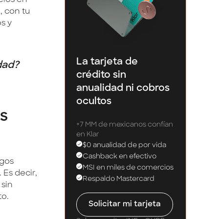
elos en
, con tu
os y
La tarjeta de
dad?
crédito sin
anualidad ni cobros
ocultos
s
+7 MM de mexicanos confían
en Klar
$0 anualidad de por vida
Cashback en efectivo
agos
MSI en miles de comercios
 Es decir,
Respaldo Mastercard
sin
to.
Solicitar mi tarjeta