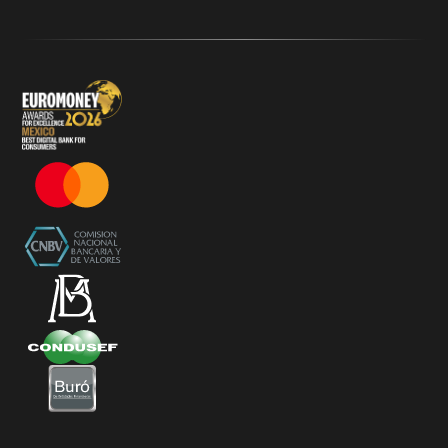
Términos y Condiciones - 20% Cashback Activation
Términos y Condiciones - KlarFest
Términos y Condiciones - SplitK Tarjeta de Crédito No
Garantizada
Términos y Condiciones – Acceso a Klar Plus sin costo
Términos y Condiciones – 20% Cashback en
supermercados participantes
Términos y Condiciones Juegos de Mexico 2026
Términos y Condiciones - Amazon Prime Day 2026
Términos y Condiciones – Diferimiento de Compras
con 0% de Interés Desde App
Términos y Condiciones de Beneficios Uber Card
Powered by Klar
Klarfest - Mayo 2026
Klarfest - Día de las Madres 2026
Compra Mínima Klar Plus - SplitK 0% - Cashback
Starbucks 50% - Cashback 20% Décima Compra
Términos y Condiciones - Cashback Primera Compra
en Apple Pay
Términos y Condiciones - Mastercard te lleva a la
Champions 2026
Términos y Condiciones - Cashback Amazon Spring