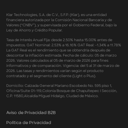
Sales 2026
Términos y Condiciones - Double Dates 2026 Amazon
Klar Technologies, S.A. de C.V., S.F.P. (Klar), es una entidad
Términos y Condiciones – Fechas Dobles “3 de 3” 2026
financiera autorizada por la Comisión Nacional Bancaria y de
Mercado Libre
Valores (“CNBV”), y supervisada por el Gobierno Federal, bajo la
Términos y Condiciones - Reducción Tasa de Interés en
Ley de Ahorro y Crédito Popular.
SplitK
Términos y Condiciones - Apartados - Tasas
Tasa de Interés Anual Fija: desde 2.50% hasta 15.00% antes de
impuestos. GAT Nominal: 2.53% a 16.16% GAT Real: -1.34% a 11.78%
Preferentes Febrero 2026
La GAT Real es el rendimiento que se obtendría después de
Términos y Condiciones - Programa de Cashback
descontar la inflación estimada. Fecha de cálculo: 05 de marzo
AWIN
2026. Valores calculados al 05 de marzo de 2026 para fines
Pago de Servicios a MSI – Supermercados Enero -
informativos y de comparación. Vigencia: del 5 al 31 de marzo de
Marzo 2026
2026. Las tasas y rendimientos varían según el producto
Términos y Condiciones - Meses Sin Intereses y SplitK
contratado y el segmento del cliente (Light o Plus).
Términos y Condiciones Aplicables al Programa
Domicilio: Calzada General Mariano Escobedo No. 595 piso 1,
Cashback
Oficina/Suite 01-119,Colonia Bosque de Chapultepec I Sección,
Términos y Condiciones Aplicables a la Tarjeta de
C.P. 11580,Alcaldía Miguel Hidalgo, Ciudad de México.
Crédito Platino
Términos y Condiciones de las Tasas Preferentes de tus
Apartados
Aviso de Privacidad B2B
Términos y Condiciones de las Promociones
Política de Privacidad
Mastercard