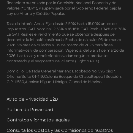
financiera autorizada por la Comisión Nacional Bancaria y de
Mercado Libre
Valores (“CNBV”), y supervisada por el Gobierno Federal, bajo la
Términos y Condiciones - Reducción Tasa de Interés en
Ley de Ahorro y Crédito Popular.
SplitK
Términos y Condiciones - Apartados - Tasas
Tasa de Interés Anual Fija: desde 2.50% hasta 15.00% antes de
impuestos. GAT Nominal: 2.53% a 16.16% GAT Real: -1.34% a 11.78%
Preferentes Febrero 2026
La GAT Real es el rendimiento que se obtendría después de
Términos y Condiciones - Programa de Cashback
descontar la inflación estimada. Fecha de cálculo: 05 de marzo
AWIN
2026. Valores calculados al 05 de marzo de 2026 para fines
Pago de Servicios a MSI – Supermercados Enero -
informativos y de comparación. Vigencia: del 5 al 31 de marzo de
Marzo 2026
2026. Las tasas y rendimientos varían según el producto
Términos y Condiciones - Meses Sin Intereses y SplitK
contratado y el segmento del cliente (Light o Plus).
Términos y Condiciones Aplicables al Programa
Domicilio: Calzada General Mariano Escobedo No. 595 piso 1,
Cashback
Oficina/Suite 01-119,Colonia Bosque de Chapultepec I Sección,
Términos y Condiciones Aplicables a la Tarjeta de
C.P. 11580,Alcaldía Miguel Hidalgo, Ciudad de México.
Crédito Platino
Términos y Condiciones de las Tasas Preferentes de tus
Apartados
Aviso de Privacidad B2B
Términos y Condiciones de las Promociones
Política de Privacidad
Mastercard
Términos y Condiciones de Klar Plus
Contratos y formatos legales
Klar Empresarial
Términos y Condiciones - Rendimiento Preferencial en
Consulta los Costos y las Comisiones de nuestros