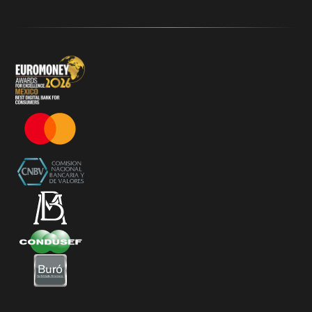
Términos y Condiciones - 20% Cashback Activation
Términos y Condiciones - KlarFest
Términos y Condiciones - SplitK Tarjeta de Crédito No
Garantizada
Términos y Condiciones – Acceso a Klar Plus sin costo
Términos y Condiciones – 20% Cashback en
supermercados participantes
Términos y Condiciones Juegos de Mexico 2026
Términos y Condiciones - Amazon Prime Day 2026
Términos y Condiciones – Diferimiento de Compras
con 0% de Interés Desde App
Términos y Condiciones de Beneficios Uber Card
Powered by Klar
Klarfest - Mayo 2026
Klarfest - Día de las Madres 2026
Compra Mínima Klar Plus - SplitK 0% - Cashback
Starbucks 50% - Cashback 20% Décima Compra
Términos y Condiciones - Cashback Primera Compra
en Apple Pay
Términos y Condiciones - Mastercard te lleva a la
Champions 2026
Términos y Condiciones - Cashback Amazon Spring