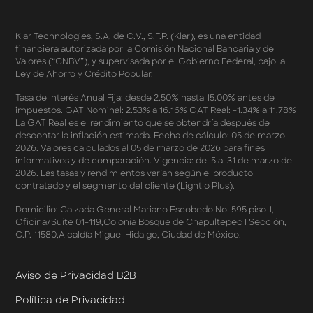
Sales 2026
Términos y Condiciones - Double Dates 2026 Amazon
Klar Technologies, S.A. de C.V., S.F.P. (Klar), es una entidad
Términos y Condiciones – Fechas Dobles “3 de 3” 2026
financiera autorizada por la Comisión Nacional Bancaria y de
Mercado Libre
Valores (“CNBV”), y supervisada por el Gobierno Federal, bajo la
Términos y Condiciones - Reducción Tasa de Interés en
Ley de Ahorro y Crédito Popular.
SplitK
Términos y Condiciones - Apartados - Tasas
Tasa de Interés Anual Fija: desde 2.50% hasta 15.00% antes de
impuestos. GAT Nominal: 2.53% a 16.16% GAT Real: -1.34% a 11.78%
Preferentes Febrero 2026
La GAT Real es el rendimiento que se obtendría después de
Términos y Condiciones - Programa de Cashback
descontar la inflación estimada. Fecha de cálculo: 05 de marzo
AWIN
2026. Valores calculados al 05 de marzo de 2026 para fines
Pago de Servicios a MSI – Supermercados Enero -
informativos y de comparación. Vigencia: del 5 al 31 de marzo de
Marzo 2026
2026. Las tasas y rendimientos varían según el producto
Términos y Condiciones - Meses Sin Intereses y SplitK
contratado y el segmento del cliente (Light o Plus).
Términos y Condiciones Aplicables al Programa
Domicilio: Calzada General Mariano Escobedo No. 595 piso 1,
Cashback
Oficina/Suite 01-119,Colonia Bosque de Chapultepec I Sección,
Términos y Condiciones Aplicables a la Tarjeta de
C.P. 11580,Alcaldía Miguel Hidalgo, Ciudad de México.
Crédito Platino
Términos y Condiciones de las Tasas Preferentes de tus
Apartados
Aviso de Privacidad B2B
Términos y Condiciones de las Promociones
Política de Privacidad
Mastercard