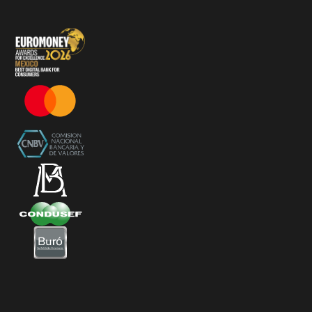
Términos y Condiciones - SplitK Tarjeta de Crédito No
Garantizada
Términos y Condiciones – Acceso a Klar Plus sin costo
Términos y Condiciones – 20% Cashback en
supermercados participantes
Términos y Condiciones Juegos de Mexico 2026
Términos y Condiciones - Amazon Prime Day 2026
Términos y Condiciones – Diferimiento de Compras
con 0% de Interés Desde App
Términos y Condiciones de Beneficios Uber Card
Powered by Klar
Klarfest - Mayo 2026
Klarfest - Día de las Madres 2026
Compra Mínima Klar Plus - SplitK 0% - Cashback
Starbucks 50% - Cashback 20% Décima Compra
Términos y Condiciones - Cashback Primera Compra
en Apple Pay
Términos y Condiciones - Mastercard te lleva a la
Champions 2026
Términos y Condiciones - Cashback Amazon Spring
Sales 2026
Términos y Condiciones - Double Dates 2026 Amazon