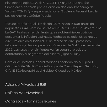
Klar Technologies, S.A. de C.V., S.F.P. (Klar), es una entidad
Términos y Condiciones – Fechas Dobles “3 de 3” 2026
financiera autorizada por la Comisión Nacional Bancaria y de
Mercado Libre
Valores (“CNBV”), y supervisada por el Gobierno Federal, bajo la
Términos y Condiciones - Reducción Tasa de Interés en
Ley de Ahorro y Crédito Popular.
SplitK
Términos y Condiciones - Apartados - Tasas
Tasa de Interés Anual Fija: desde 2.50% hasta 15.00% antes de
impuestos. GAT Nominal: 2.53% a 16.16% GAT Real: -1.34% a 11.78%
Preferentes Febrero 2026
La GAT Real es el rendimiento que se obtendría después de
Términos y Condiciones - Programa de Cashback
descontar la inflación estimada. Fecha de cálculo: 05 de marzo
AWIN
2026. Valores calculados al 05 de marzo de 2026 para fines
Pago de Servicios a MSI – Supermercados Enero -
informativos y de comparación. Vigencia: del 5 al 31 de marzo de
Marzo 2026
2026. Las tasas y rendimientos varían según el producto
Términos y Condiciones - Meses Sin Intereses y SplitK
contratado y el segmento del cliente (Light o Plus).
Términos y Condiciones Aplicables al Programa
Domicilio: Calzada General Mariano Escobedo No. 595 piso 1,
Cashback
Oficina/Suite 01-119,Colonia Bosque de Chapultepec I Sección,
Términos y Condiciones Aplicables a la Tarjeta de
C.P. 11580,Alcaldía Miguel Hidalgo, Ciudad de México.
Crédito Platino
Términos y Condiciones de las Tasas Preferentes de tus
Apartados
Aviso de Privacidad B2B
Términos y Condiciones de las Promociones
Política de Privacidad
Mastercard
Términos y Condiciones de Klar Plus
Contratos y formatos legales
Klar Empresarial