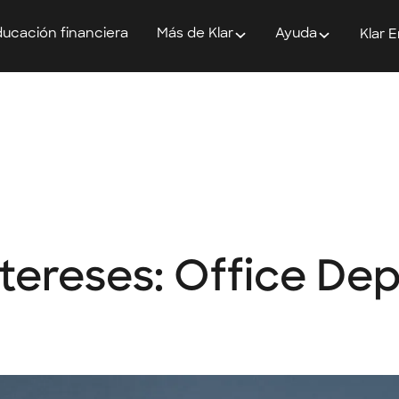
ucación financiera
Más de Klar
Ayuda
Klar 
ntereses: Office De