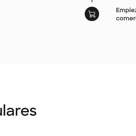
Empiez
comerc
lares