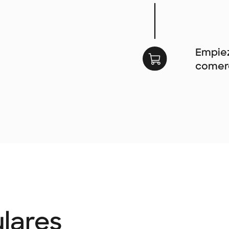
Empiez
comerc
lares