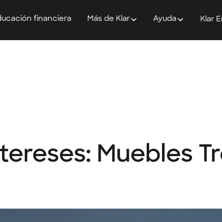
ucación financiera
Más de Klar
Ayuda
Klar 
ntereses: Muebles 