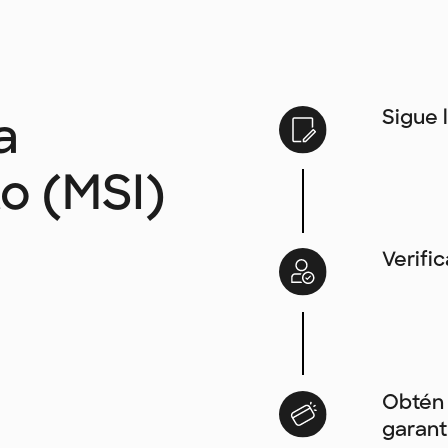
Sigue 
a
to (MSI)
Verifi
Obtén 
garant