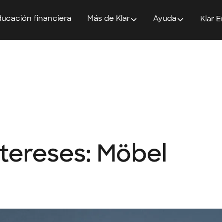
ucación financiera
Más de Klar
Ayuda
Klar 
ntereses: Möbel