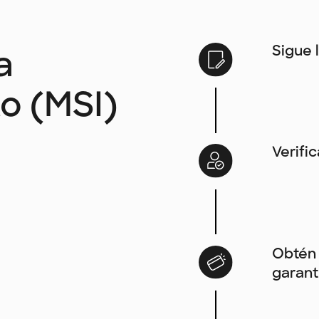
Sigue 
a
to (MSI)
Verifi
Obtén 
garant