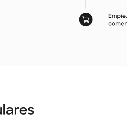
Empiez
comerc
lares