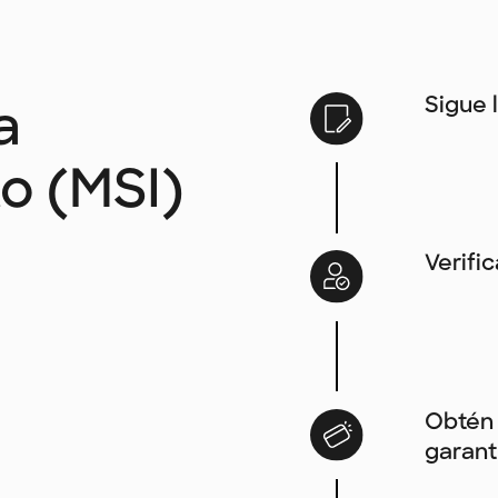
Sigue 
a
to (MSI)
Verifi
Obtén 
garant