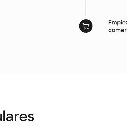
Empiez
comerc
lares