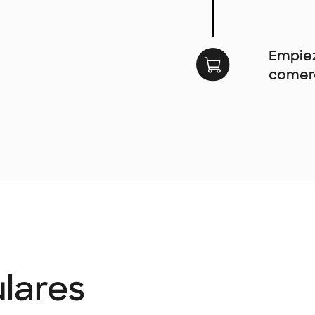
Empiez
comerc
lares