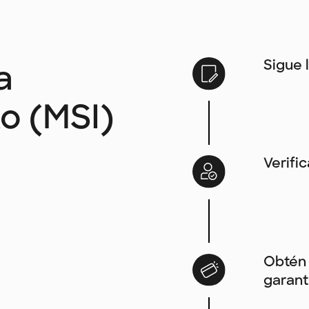
Sigue 
a
to (MSI)
Verifi
Obtén 
garant