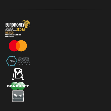
Términos y Condiciones - 20% Cashback Activation
Términos y Condiciones - KlarFest
Términos y Condiciones - SplitK Tarjeta de Crédito No
Garantizada
Términos y Condiciones – Acceso a Klar Plus sin costo
Términos y Condiciones – 20% Cashback en
supermercados participantes
Términos y Condiciones Juegos de Mexico 2026
Términos y Condiciones - Amazon Prime Day 2026
Términos y Condiciones – Diferimiento de Compras
con 0% de Interés Desde App
Términos y Condiciones de Beneficios Uber Card
Powered by Klar
Klarfest - Mayo 2026
Klarfest - Día de las Madres 2026
Compra Mínima Klar Plus - SplitK 0% - Cashback
Starbucks 50% - Cashback 20% Décima Compra
Términos y Condiciones - Cashback Primera Compra
en Apple Pay
Términos y Condiciones - Mastercard te lleva a la
Champions 2026
Términos y Condiciones - Cashback Amazon Spring