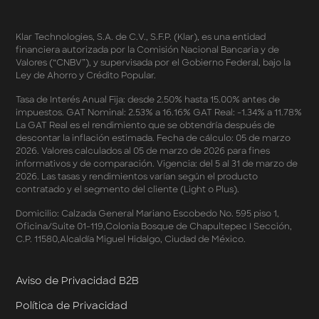
Sales 2026
Términos y Condiciones - Double Dates 2026 Amazon
Klar Technologies, S.A. de C.V., S.F.P. (Klar), es una entidad
Términos y Condiciones – Fechas Dobles “3 de 3” 2026
financiera autorizada por la Comisión Nacional Bancaria y de
Mercado Libre
Valores (“CNBV”), y supervisada por el Gobierno Federal, bajo la
Términos y Condiciones - Reducción Tasa de Interés en
Ley de Ahorro y Crédito Popular.
SplitK
Términos y Condiciones - Apartados - Tasas
Tasa de Interés Anual Fija: desde 2.50% hasta 15.00% antes de
impuestos. GAT Nominal: 2.53% a 16.16% GAT Real: -1.34% a 11.78%
Preferentes Febrero 2026
La GAT Real es el rendimiento que se obtendría después de
Términos y Condiciones - Programa de Cashback
descontar la inflación estimada. Fecha de cálculo: 05 de marzo
AWIN
2026. Valores calculados al 05 de marzo de 2026 para fines
Pago de Servicios a MSI – Supermercados Enero -
informativos y de comparación. Vigencia: del 5 al 31 de marzo de
Marzo 2026
2026. Las tasas y rendimientos varían según el producto
Términos y Condiciones - Meses Sin Intereses y SplitK
contratado y el segmento del cliente (Light o Plus).
Términos y Condiciones Aplicables al Programa
Domicilio: Calzada General Mariano Escobedo No. 595 piso 1,
Cashback
Oficina/Suite 01-119,Colonia Bosque de Chapultepec I Sección,
Términos y Condiciones Aplicables a la Tarjeta de
C.P. 11580,Alcaldía Miguel Hidalgo, Ciudad de México.
Crédito Platino
Términos y Condiciones de las Tasas Preferentes de tus
Apartados
Aviso de Privacidad B2B
Términos y Condiciones de las Promociones
Política de Privacidad
Mastercard