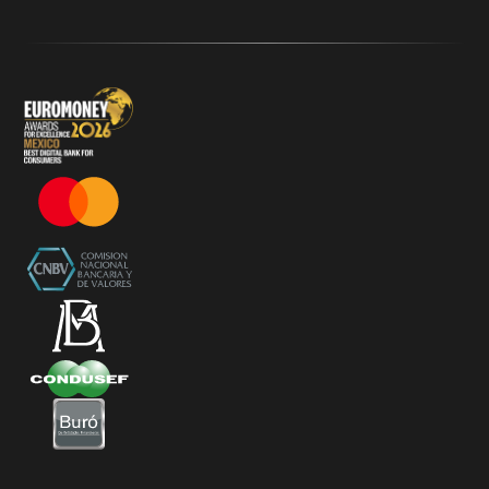
Términos y Condiciones - 20% Cashback Activation
Términos y Condiciones - KlarFest
Términos y Condiciones - SplitK Tarjeta de Crédito No
Garantizada
Términos y Condiciones – Acceso a Klar Plus sin costo
Términos y Condiciones – 20% Cashback en
supermercados participantes
Términos y Condiciones Juegos de Mexico 2026
Términos y Condiciones - Amazon Prime Day 2026
Términos y Condiciones – Diferimiento de Compras
con 0% de Interés Desde App
Términos y Condiciones de Beneficios Uber Card
Powered by Klar
Klarfest - Mayo 2026
Klarfest - Día de las Madres 2026
Compra Mínima Klar Plus - SplitK 0% - Cashback
Starbucks 50% - Cashback 20% Décima Compra
Términos y Condiciones - Cashback Primera Compra
en Apple Pay
Términos y Condiciones - Mastercard te lleva a la
Champions 2026
Términos y Condiciones - Cashback Amazon Spring