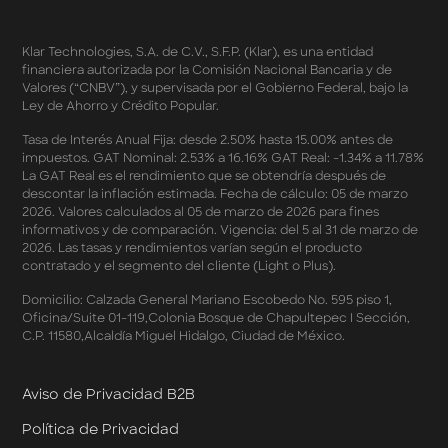
Sales 2026
Términos y Condiciones - Double Dates 2026 Amazon
Klar Technologies, S.A. de C.V., S.F.P. (Klar), es una entidad
Términos y Condiciones – Fechas Dobles “3 de 3” 2026
financiera autorizada por la Comisión Nacional Bancaria y de
Mercado Libre
Valores (“CNBV”), y supervisada por el Gobierno Federal, bajo la
Términos y Condiciones - Reducción Tasa de Interés en
Ley de Ahorro y Crédito Popular.
SplitK
Términos y Condiciones - Apartados - Tasas
Tasa de Interés Anual Fija: desde 2.50% hasta 15.00% antes de
impuestos. GAT Nominal: 2.53% a 16.16% GAT Real: -1.34% a 11.78%
Preferentes Febrero 2026
La GAT Real es el rendimiento que se obtendría después de
Términos y Condiciones - Programa de Cashback
descontar la inflación estimada. Fecha de cálculo: 05 de marzo
AWIN
2026. Valores calculados al 05 de marzo de 2026 para fines
Pago de Servicios a MSI – Supermercados Enero -
informativos y de comparación. Vigencia: del 5 al 31 de marzo de
Marzo 2026
2026. Las tasas y rendimientos varían según el producto
Términos y Condiciones - Meses Sin Intereses y SplitK
contratado y el segmento del cliente (Light o Plus).
Términos y Condiciones Aplicables al Programa
Domicilio: Calzada General Mariano Escobedo No. 595 piso 1,
Cashback
Oficina/Suite 01-119,Colonia Bosque de Chapultepec I Sección,
Términos y Condiciones Aplicables a la Tarjeta de
C.P. 11580,Alcaldía Miguel Hidalgo, Ciudad de México.
Crédito Platino
Términos y Condiciones de las Tasas Preferentes de tus
Apartados
Aviso de Privacidad B2B
Términos y Condiciones de las Promociones
Política de Privacidad
Mastercard