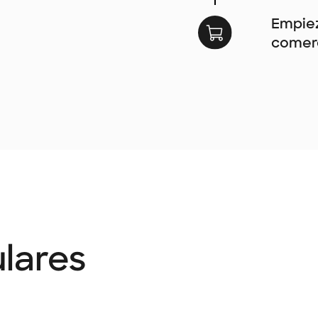
Empiez
comerc
lares