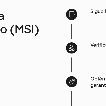
Sigue 
a
to (MSI)
Verifi
Obtén 
garant